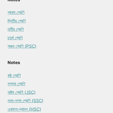
প্রথম শ্রেণি
দ্বিতীয় শ্রেণি
তৃতীয় শ্রেণি
চতুর্থ শ্রেণি
পঞ্চম শ্রেণি (PSC)
Notes
ষষ্ঠ শ্রেণি
সপ্তম শ্রেণি
অষ্টম শ্রেণি (JSC)
নবম-দশম শ্রেণি (SSC)
একাদশ-দ্বাদশ (HSC)