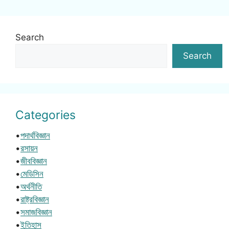
Search
Search
Categories
•
পদার্থবিজ্ঞান
•
রসায়ন
•
জীববিজ্ঞান
•
মেডিসিন
•
অর্থনীতি
•
রাষ্ট্রবিজ্ঞান
•
সমাজবিজ্ঞান
•
ইতিহাস