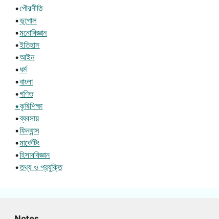
•
পৌরনীতি
•
ভূগোল
•
মনোবিজ্ঞান
•
ইতিহাস
•
আইন
•
ধর্ম
•
বাংলা
•
গণিত
•কৃষিশিক্ষা
•
ব্যবসায়
•
ফিন্যান্স
•
মার্কেটিং
•
হিসাববিজ্ঞান
•
তথ্য ও প্রযুক্তি
Notes