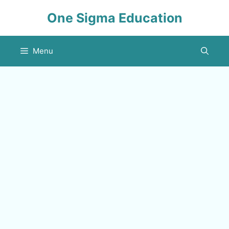
Skip
One Sigma Education
to
content
Menu