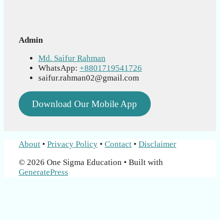
Admin
Md. Saifur Rahman
WhatsApp:
+8801719541726
saifur.rahman02@gmail.com
Download Our Mobile App
About
•
Privacy Policy
•
Contact
•
Disclaimer
© 2026 One Sigma Education
• Built with
GeneratePress