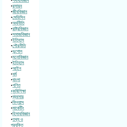
•
পদার্থবিজ্ঞান
•
রসায়ন
•
জীববিজ্ঞান
•
মেডিসিন
•
অর্থনীতি
•
রাষ্ট্রবিজ্ঞান
•
সমাজবিজ্ঞান
•
ইতিহাস
•
পৌরনীতি
•
ভূগোল
•
মনোবিজ্ঞান
•
ইতিহাস
•
আইন
•
ধর্ম
•
বাংলা
•
গণিত
•কৃষিশিক্ষা
•
ব্যবসায়
•
ফিন্যান্স
•
মার্কেটিং
•
হিসাববিজ্ঞান
•
তথ্য ও
প্রযুক্তি