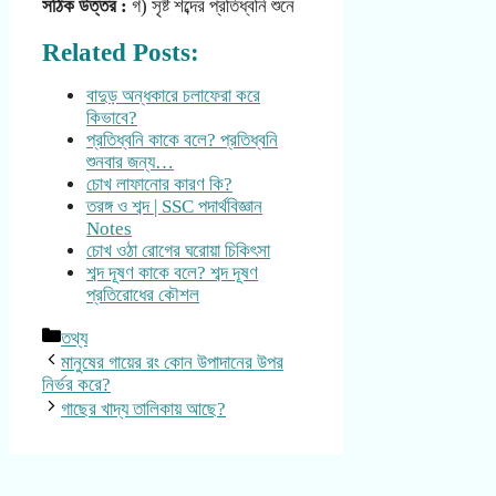
সঠিক উত্তর :
গ) সৃষ্ট শব্দের প্রতিধ্বনি শুনে
Related Posts:
বাদুড় অন্ধকারে চলাফেরা করে
কিভাবে?
প্রতিধ্বনি কাকে বলে? প্রতিধ্বনি
শুনবার জন্য…
চোখ লাফানোর কারণ কি?
তরঙ্গ ও শব্দ | SSC পদার্থবিজ্ঞান
Notes
চোখ ওঠা রোগের ঘরোয়া চিকিৎসা
শব্দ দূষণ কাকে বলে? শব্দ দূষণ
প্রতিরোধের কৌশল
Categories
তথ্য
মানুষের গায়ের রং কোন উপাদানের উপর
নির্ভর করে?
গাছের খাদ্য তালিকায় আছে?