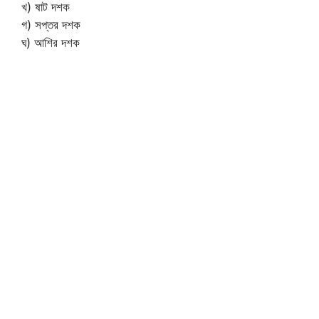
খ) ষাট দশক
গ) সপ্তর দশক
ঘ) আশির দশক