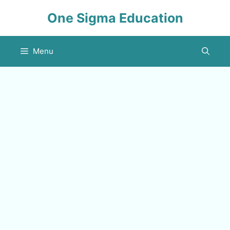
Skip
One Sigma Education
to
content
Menu