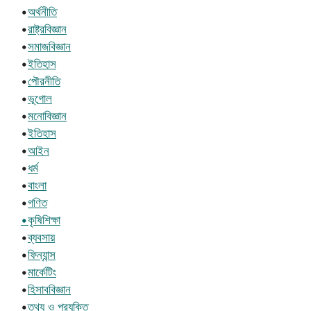
•
অর্থনীতি
•
রাষ্ট্রবিজ্ঞান
•
সমাজবিজ্ঞান
•
ইতিহাস
•
পৌরনীতি
•
ভূগোল
•
মনোবিজ্ঞান
•
ইতিহাস
•
আইন
•
ধর্ম
•
বাংলা
•
গণিত
•কৃষিশিক্ষা
•
ব্যবসায়
•
ফিন্যান্স
•
মার্কেটিং
•
হিসাববিজ্ঞান
•
তথ্য ও প্রযুক্তি