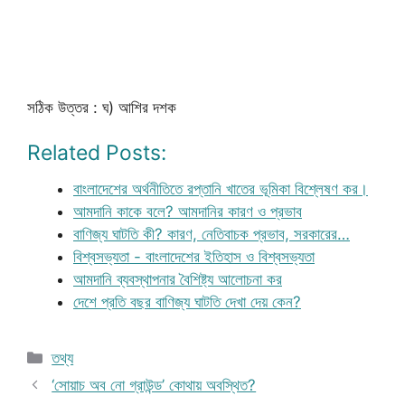
সঠিক উত্তর : ঘ) আশির দশক
Related Posts:
বাংলাদেশের অর্থনীতিতে রপ্তানি খাতের ভূমিকা বিশ্লেষণ কর।
আমদানি কাকে বলে? আমদানির কারণ ও প্রভাব
বাণিজ্য ঘাটতি কী? কারণ, নেতিবাচক প্রভাব, সরকারের…
বিশ্বসভ্যতা - বাংলাদেশের ইতিহাস ও বিশ্বসভ্যতা
আমদানি ব্যবস্থাপনার বৈশিষ্ট্য আলোচনা কর
দেশে প্রতি বছর বাণিজ্য ঘাটতি দেখা দেয় কেন?
Categories
তথ্য
‘সোয়াচ অব নো গ্রাউন্ড’ কোথায় অবস্থিত?