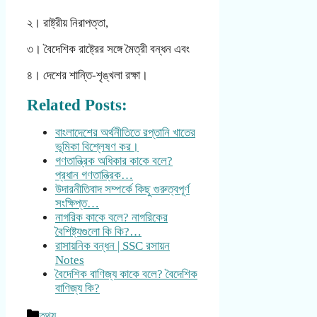
২। রাষ্ট্রীয় নিরাপত্তা,
৩। বৈদেশিক রাষ্ট্রের সঙ্গে মৈত্রী বন্ধন এবং
৪। দেশের শান্তি-শৃঙ্খলা রক্ষা।
Related Posts:
বাংলাদেশের অর্থনীতিতে রপ্তানি খাতের
ভূমিকা বিশ্লেষণ কর।
গণতান্ত্রিক অধিকার কাকে বলে?
প্রধান গণতান্ত্রিক…
উদারনীতিবাদ সম্পর্কে কিছু গুরুত্বপূর্ণ
সংক্ষিপ্ত…
নাগরিক কাকে বলে? নাগরিকের
বৈশিষ্ট্যগুলো কি কি?…
রাসায়নিক বন্ধন | SSC রসায়ন
Notes
বৈদেশিক বাণিজ্য কাকে বলে? বৈদেশিক
বাণিজ্য কি?
Categories
তথ্য