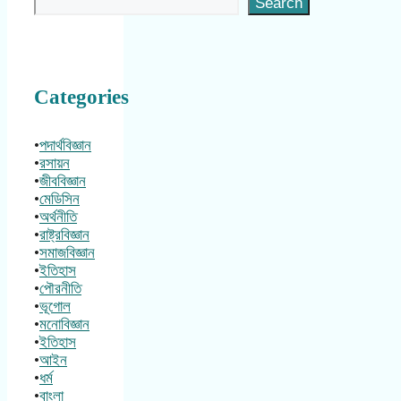
Search
Categories
•
পদার্থবিজ্ঞান
•
রসায়ন
•
জীববিজ্ঞান
•
মেডিসিন
•
অর্থনীতি
•
রাষ্ট্রবিজ্ঞান
•
সমাজবিজ্ঞান
•
ইতিহাস
•
পৌরনীতি
•
ভূগোল
•
মনোবিজ্ঞান
•
ইতিহাস
•
আইন
•
ধর্ম
•
বাংলা