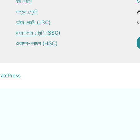
ষষ্ঠ শ্রেণি
M
সপ্তম শ্রেণি
W
অষ্টম শ্রেণি (JSC)
s
নবম-দশম শ্রেণি (SSC)
একাদশ-দ্বাদশ (HSC)
ratePress