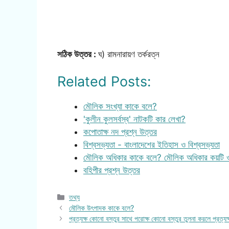
সঠিক উত্তর :
ঘ) রামনারায়ণ তর্করত্ন
Related Posts:
মৌলিক সংখ্যা কাকে বলে?
'কুলীন কুলসর্বস্ব' নাটকটি কার লেখা?
কপোতাক্ষ নদ প্রশ্ন উত্তর
বিশ্বসভ্যতা - বাংলাদেশের ইতিহাস ও বিশ্বসভ্যতা
মৌলিক অধিকার কাকে বলে? মৌলিক অধিকার কয়টি 
বহিপীর প্রশ্ন উত্তর
Categories
তথ্য
মৌলিক উৎপাদক কাকে বলে?
প্রত্যক্ষ কোনো বস্তুর সাথে পরোক্ষ কোনো বস্তুর তুলনা করলে প্রত্যক