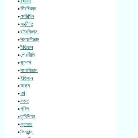
•
রসায়ন
•
জীববিজ্ঞান
•
মেডিসিন
•
অর্থনীতি
•
রাষ্ট্রবিজ্ঞান
•
সমাজবিজ্ঞান
•
ইতিহাস
•
পৌরনীতি
•
ভূগোল
•
মনোবিজ্ঞান
•
ইতিহাস
•
আইন
•
ধর্ম
•
বাংলা
•
গণিত
•কৃষিশিক্ষা
•
ব্যবসায়
•
ফিন্যান্স