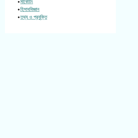
•
মার্কেটিং
•
হিসাববিজ্ঞান
•
তথ্য ও প্রযুক্তি