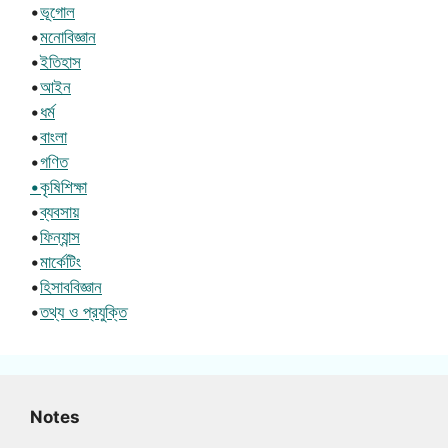
•
ভূগোল
•
মনোবিজ্ঞান
•
ইতিহাস
•
আইন
•
ধর্ম
•
বাংলা
•
গণিত
•কৃষিশিক্ষা
•
ব্যবসায়
•
ফিন্যান্স
•
মার্কেটিং
•
হিসাববিজ্ঞান
•
তথ্য ও প্রযুক্তি
Notes