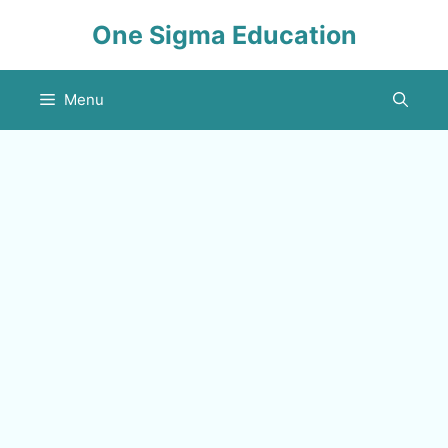
Skip
One Sigma Education
to
content
Menu