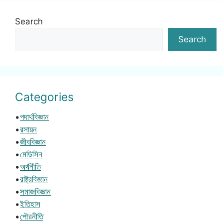
Search
Search
Categories
•
পদার্থবিজ্ঞান
•
রসায়ন
•
জীববিজ্ঞান
•
মেডিসিন
•
অর্থনীতি
•
রাষ্ট্রবিজ্ঞান
•
সমাজবিজ্ঞান
•
ইতিহাস
•
পৌরনীতি