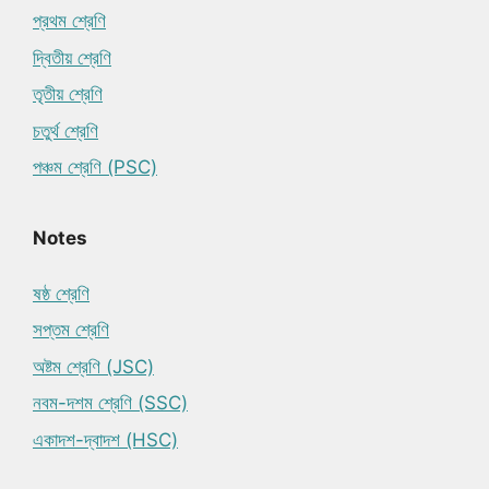
প্রথম শ্রেণি
দ্বিতীয় শ্রেণি
তৃতীয় শ্রেণি
চতুর্থ শ্রেণি
পঞ্চম শ্রেণি (PSC)
Notes
ষষ্ঠ শ্রেণি
সপ্তম শ্রেণি
অষ্টম শ্রেণি (JSC)
নবম-দশম শ্রেণি (SSC)
একাদশ-দ্বাদশ (HSC)