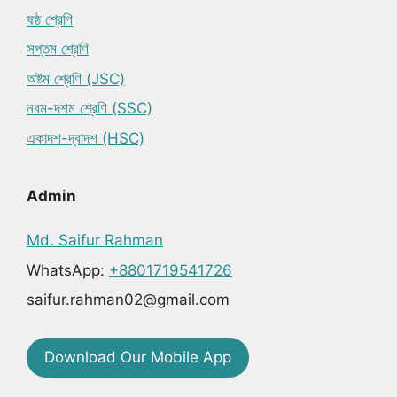
ষষ্ঠ শ্রেণি
সপ্তম শ্রেণি
অষ্টম শ্রেণি (JSC)
নবম-দশম শ্রেণি (SSC)
একাদশ-দ্বাদশ (HSC)
Admin
Md. Saifur Rahman
WhatsApp:
+8801719541726
saifur.rahman02@gmail.com
Download Our Mobile App