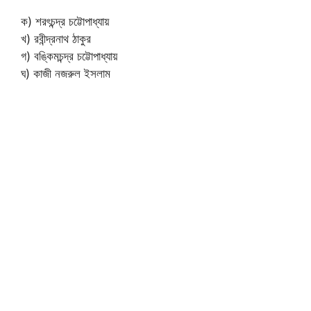
ক) শরৎচন্দ্র চট্টোপাধ্যায়
খ) রবীন্দ্রনাথ ঠাকুর
গ) বঙ্কিমচন্দ্র চট্টোপাধ্যায়
ঘ) কাজী নজরুল ইসলাম