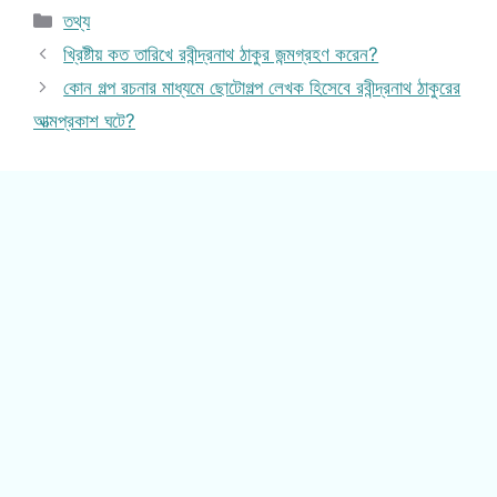
Categories
তথ্য
খ্রিষ্টীয় কত তারিখে রবীন্দ্রনাথ ঠাকুর জন্মগ্রহণ করেন?
কোন গল্প রচনার মাধ্যমে ছোটোগল্প লেখক হিসেবে রবীন্দ্রনাথ ঠাকুরের
আত্মপ্রকাশ ঘটে?