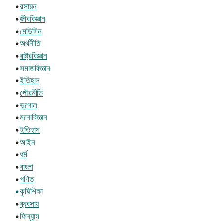
•
রসায়ন
•
জীববিজ্ঞান
•
মেডিসিন
•
অর্থনীতি
•
রাষ্ট্রবিজ্ঞান
•
সমাজবিজ্ঞান
•
ইতিহাস
•
পৌরনীতি
•
ভূগোল
•
মনোবিজ্ঞান
•
ইতিহাস
•
আইন
•
ধর্ম
•
বাংলা
•
গণিত
•কৃষিশিক্ষা
•
ব্যবসায়
•
ফিন্যান্স