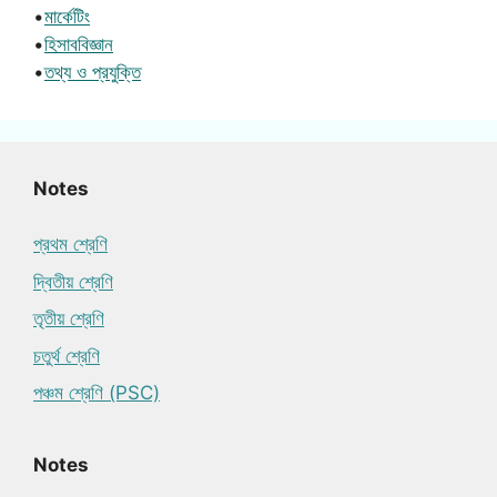
•
মার্কেটিং
•
হিসাববিজ্ঞান
•
তথ্য ও প্রযুক্তি
Notes
প্রথম শ্রেণি
দ্বিতীয় শ্রেণি
তৃতীয় শ্রেণি
চতুর্থ শ্রেণি
পঞ্চম শ্রেণি (PSC)
Notes