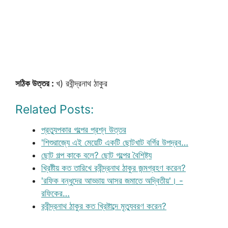
সঠিক উত্তর :
খ) রবীন্দ্রনাথ ঠাকুর
Related Posts:
প্রত্যুপকার গল্পের প্রশ্ন উত্তর
'শিশুরাজ্যে এই মেয়েটি একটি ছোটখাট বর্গির উপদ্রব…
ছোট গল্প কাকে বলে? ছোট গল্পের বৈশিষ্ট্য
খ্রিষ্টীয় কত তারিখে রবীন্দ্রনাথ ঠাকুর জন্মগ্রহণ করেন?
'রফিক বন্ধুদের আড্ডায় আসর জমাতে অদ্বিতীয়'। -
রফিকের…
রবীন্দ্রনাথ ঠাকুর কত খ্রিষ্টাব্দে মৃত্যুবরণ করেন?