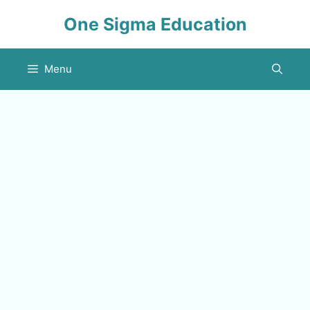
Skip
One Sigma Education
to
content
Menu