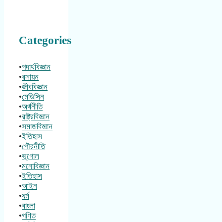
Categories
•
পদার্থবিজ্ঞান
•
রসায়ন
•
জীববিজ্ঞান
•
মেডিসিন
•
অর্থনীতি
•
রাষ্ট্রবিজ্ঞান
•
সমাজবিজ্ঞান
•
ইতিহাস
•
পৌরনীতি
•
ভূগোল
•
মনোবিজ্ঞান
•
ইতিহাস
•
আইন
•
ধর্ম
•
বাংলা
•
গণিত