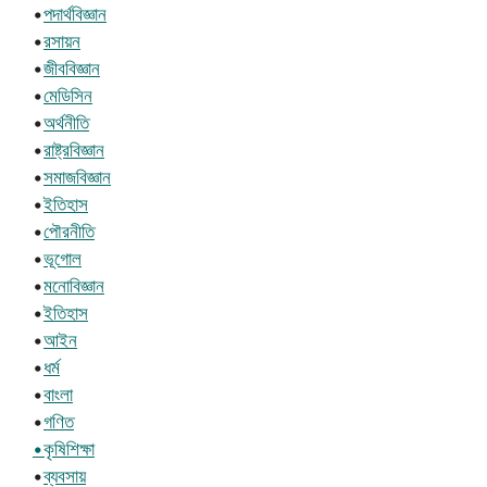
•
পদার্থবিজ্ঞান
•
রসায়ন
•
জীববিজ্ঞান
•
মেডিসিন
•
অর্থনীতি
•
রাষ্ট্রবিজ্ঞান
•
সমাজবিজ্ঞান
•
ইতিহাস
•
পৌরনীতি
•
ভূগোল
•
মনোবিজ্ঞান
•
ইতিহাস
•
আইন
•
ধর্ম
•
বাংলা
•
গণিত
•কৃষিশিক্ষা
•
ব্যবসায়