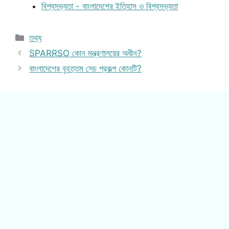
বিশ্বসভ্যতা - বাংলাদেশের ইতিহাস ও বিশ্বসভ্যতা
Categories
তথ্য
SPARRSO কোন মন্ত্রণালয়ের অধীন?
বাংলাদেশের বৃহত্তম সেচ প্রকল্প কোনটি?