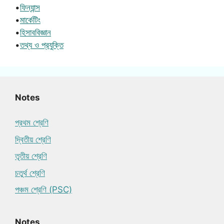
•
ফিন্যান্স
•
মার্কেটিং
•
হিসাববিজ্ঞান
•
তথ্য ও প্রযুক্তি
Notes
প্রথম শ্রেণি
দ্বিতীয় শ্রেণি
তৃতীয় শ্রেণি
চতুর্থ শ্রেণি
পঞ্চম শ্রেণি (PSC)
Notes