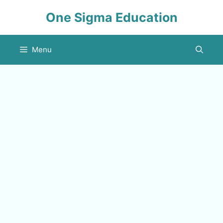
Skip
One Sigma Education
to
content
Menu