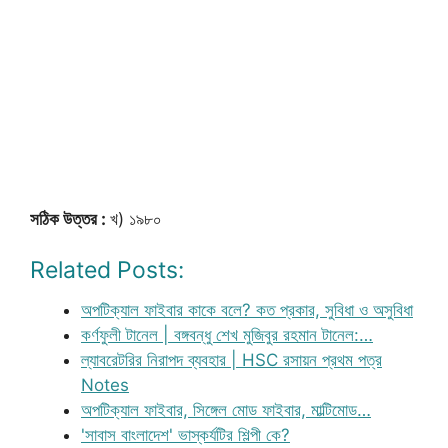
সঠিক উত্তর :
খ) ১৯৮০
Related Posts:
অপটিক্যাল ফাইবার কাকে বলে? কত প্রকার, সুবিধা ও অসুবিধা
কর্ণফুলী টানেল | বঙ্গবন্ধু শেখ মুজিবুর রহমান টানেল:…
ল্যাবরেটরির নিরাপদ ব্যবহার | HSC রসায়ন প্রথম পত্র
Notes
অপটিক্যাল ফাইবার, সিঙ্গেল মোড ফাইবার, মাল্টিমোড…
'সাবাস বাংলাদেশ' ভাস্কর্যটির শিল্পী কে?