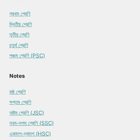
প্রথম শ্রেণি
দ্বিতীয় শ্রেণি
তৃতীয় শ্রেণি
চতুর্থ শ্রেণি
পঞ্চম শ্রেণি (PSC)
Notes
ষষ্ঠ শ্রেণি
সপ্তম শ্রেণি
অষ্টম শ্রেণি (JSC)
নবম-দশম শ্রেণি (SSC)
একাদশ-দ্বাদশ (HSC)