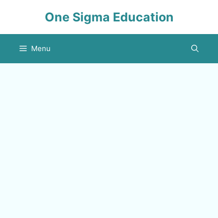
Skip
One Sigma Education
to
content
Menu