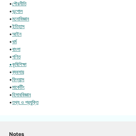
•
পৌরনীতি
•
ভূগোল
•
মনোবিজ্ঞান
•
ইতিহাস
•
আইন
•
ধর্ম
•
বাংলা
•
গণিত
•কৃষিশিক্ষা
•
ব্যবসায়
•
ফিন্যান্স
•
মার্কেটিং
•
হিসাববিজ্ঞান
•
তথ্য ও প্রযুক্তি
Notes