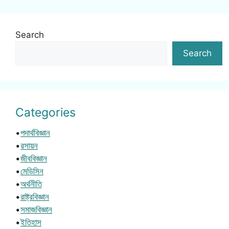
Search
Search
Categories
•
পদার্থবিজ্ঞান
•
রসায়ন
•
জীববিজ্ঞান
•
মেডিসিন
•
অর্থনীতি
•
রাষ্ট্রবিজ্ঞান
•
সমাজবিজ্ঞান
•
ইতিহাস