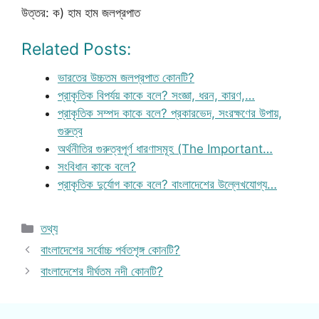
উত্তর: ক) হাম হাম জলপ্রপাত
Related Posts:
ভারতের উচ্চতম জলপ্রপাত কোনটি?
প্রাকৃতিক বিপর্যয় কাকে বলে? সংজ্ঞা, ধরন, কারণ,…
প্রাকৃতিক সম্পদ কাকে বলে? প্রকারভেদ, সংরক্ষণের উপায়,
গুরুত্ব
অর্থনীতির গুরুত্বপূর্ণ ধারণাসমূহ (The Important…
সংবিধান কাকে বলে?
প্রাকৃতিক দুর্যোগ কাকে বলে? বাংলাদেশের উল্লেখযোগ্য…
Categories
তথ্য
বাংলাদেশের সর্বোচ্চ পর্বতশৃঙ্গ কোনটি?
বাংলাদেশের দীর্ঘতম নদী কোনটি?