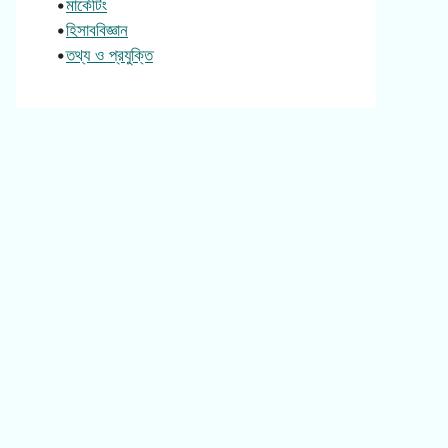
•
মার্কেটিং
•
হিসাববিজ্ঞান
•
তথ্য ও প্রযুক্তি