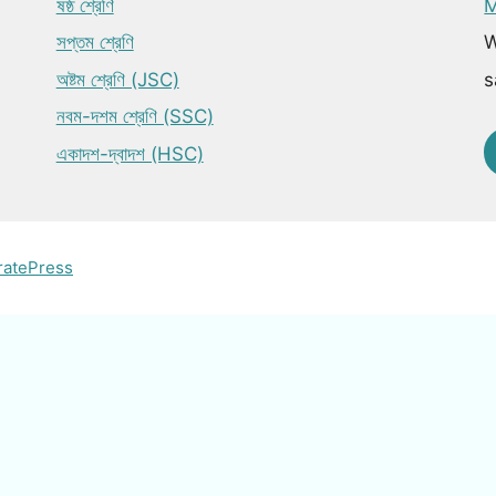
ষষ্ঠ শ্রেণি
M
সপ্তম শ্রেণি
W
অষ্টম শ্রেণি (JSC)
s
নবম-দশম শ্রেণি (SSC)
একাদশ-দ্বাদশ (HSC)
ratePress