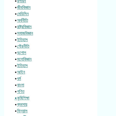
•
রসায়ন
•
জীববিজ্ঞান
•
মেডিসিন
•
অর্থনীতি
•
রাষ্ট্রবিজ্ঞান
•
সমাজবিজ্ঞান
•
ইতিহাস
•
পৌরনীতি
•
ভূগোল
•
মনোবিজ্ঞান
•
ইতিহাস
•
আইন
•
ধর্ম
•
বাংলা
•
গণিত
•কৃষিশিক্ষা
•
ব্যবসায়
•
ফিন্যান্স