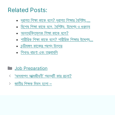
Related Posts:
দূরাগত শিক্ষা কাকে বলে? দূরাগত শিক্ষার বৈশিষ্ট্য,…
বিশেষ শিক্ষা কাকে বলে, বৈশিষ্ট্য, উদ্দেশ্য ও গুরুত্ব
অন্তর্ভূক্তিমূলক শিক্ষা কাকে বলে?
শারীরিক শিক্ষা কাকে বলে? শারীরিক শিক্ষার উদ্দেশ্য…
চন্ডীমঙ্গল কাব্যের প্রশ্ন উত্তর
শিখনঃ ধারণা এবং তত্ত্বাবলি
Categories
Job Preparation
‘অসমাপ্ত আত্মজীবনী’ গ্রন্থটি কার রচনা?
জাতীয় শিক্ষক দিবস হলো –