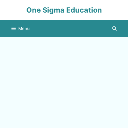
Skip
One Sigma Education
to
content
Menu