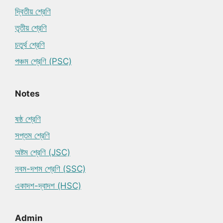
দ্বিতীয় শ্রেণি
তৃতীয় শ্রেণি
চতুর্থ শ্রেণি
পঞ্চম শ্রেণি (PSC)
Notes
ষষ্ঠ শ্রেণি
সপ্তম শ্রেণি
অষ্টম শ্রেণি (JSC)
নবম-দশম শ্রেণি (SSC)
একাদশ-দ্বাদশ (HSC)
Admin