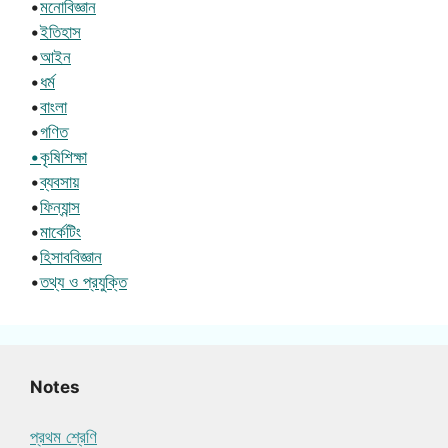
•
মনোবিজ্ঞান
•
ইতিহাস
•
আইন
•
ধর্ম
•
বাংলা
•
গণিত
•কৃষিশিক্ষা
•
ব্যবসায়
•
ফিন্যান্স
•
মার্কেটিং
•
হিসাববিজ্ঞান
•
তথ্য ও প্রযুক্তি
Notes
প্রথম শ্রেণি