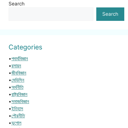
Search
Search
Categories
•
পদার্থবিজ্ঞান
•
রসায়ন
•
জীববিজ্ঞান
•
মেডিসিন
•
অর্থনীতি
•
রাষ্ট্রবিজ্ঞান
•
সমাজবিজ্ঞান
•
ইতিহাস
•
পৌরনীতি
•
ভূগোল