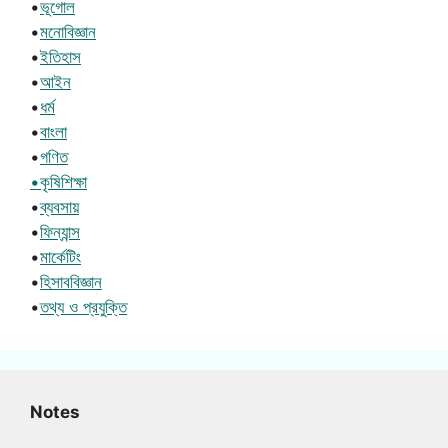
•
ভূগোল
•
মনোবিজ্ঞান
•
ইতিহাস
•
আইন
•
ধর্ম
•
বাংলা
•
গণিত
•কৃষিশিক্ষা
•
ব্যবসায়
•
ফিন্যান্স
•
মার্কেটিং
•
হিসাববিজ্ঞান
•
তথ্য ও প্রযুক্তি
Notes