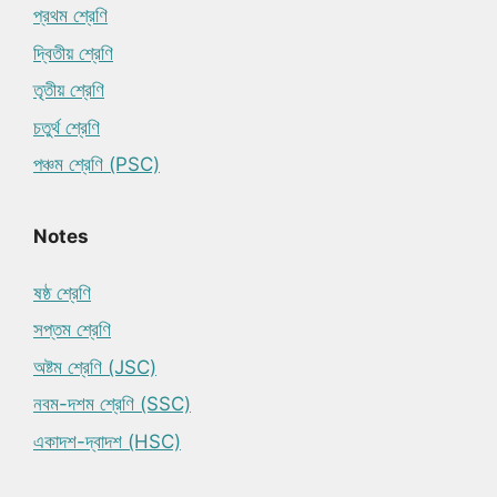
প্রথম শ্রেণি
দ্বিতীয় শ্রেণি
তৃতীয় শ্রেণি
চতুর্থ শ্রেণি
পঞ্চম শ্রেণি (PSC)
Notes
ষষ্ঠ শ্রেণি
সপ্তম শ্রেণি
অষ্টম শ্রেণি (JSC)
নবম-দশম শ্রেণি (SSC)
একাদশ-দ্বাদশ (HSC)