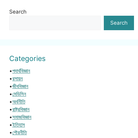
Search
Search
Categories
•
পদার্থবিজ্ঞান
•
রসায়ন
•
জীববিজ্ঞান
•
মেডিসিন
•
অর্থনীতি
•
রাষ্ট্রবিজ্ঞান
•
সমাজবিজ্ঞান
•
ইতিহাস
•
পৌরনীতি