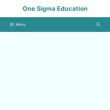
Skip
One Sigma Education
to
content
Menu