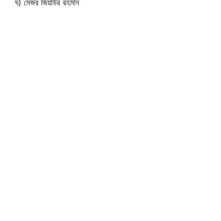
ঘ) মেজর জিয়াউর রহমান