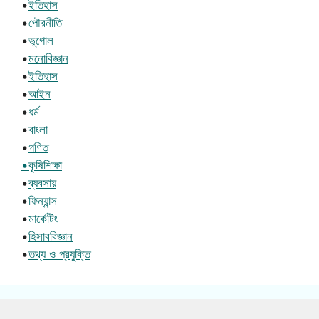
•
ইতিহাস
•
পৌরনীতি
•
ভূগোল
•
মনোবিজ্ঞান
•
ইতিহাস
•
আইন
•
ধর্ম
•
বাংলা
•
গণিত
•কৃষিশিক্ষা
•
ব্যবসায়
•
ফিন্যান্স
•
মার্কেটিং
•
হিসাববিজ্ঞান
•
তথ্য ও প্রযুক্তি