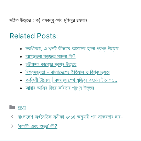
সঠিক উত্তর : ক) বঙ্গবন্ধু শেখ মুজিবুর রহমান
Related Posts:
স্বাধীনতা, এ শব্দটি কীভাবে আমাদের হলো প্রশ্ন উত্তর
আগড়তলা ষড়যন্ত্র মামলা কি?
চন্ডীমঙ্গল কাব্যের প্রশ্ন উত্তর
বিশ্বসভ্যতা - বাংলাদেশের ইতিহাস ও বিশ্বসভ্যতা
কর্ণফুলী টানেল | বঙ্গবন্ধু শেখ মুজিবুর রহমান টানেল:…
আবার আসিব ফিরে কবিতার প্রশ্ন উত্তর
Categories
তথ্য
বাংলাদেশ অর্থনৈতিক সমীক্ষা ২০১৪ অনুযায়ী গড় সাক্ষরতার হার-
‘বর্ণালী’ এবং ‘শুভ্র’ কী?