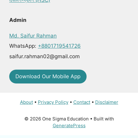
একাদশ-দ্বাদশ (HSC)
Admin
Md. Saifur Rahman
WhatsApp:
+8801719541726
saifur.rahman02@gmail.com
Download Our Mobile App
About
•
Privacy Policy
•
Contact
•
Disclaimer
© 2026 One Sigma Education
• Built with
GeneratePress