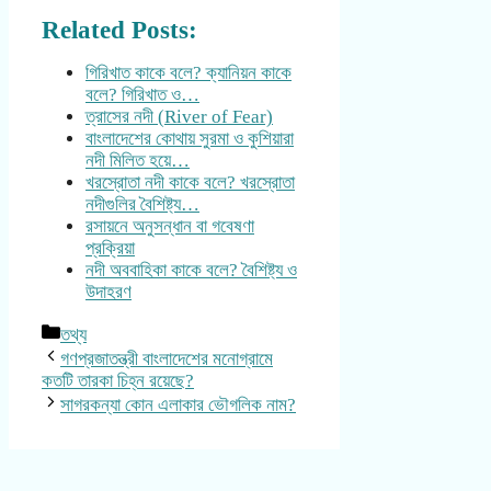
Related Posts:
গিরিখাত কাকে বলে? ক্যানিয়ন কাকে
বলে? গিরিখাত ও…
ত্রাসের নদী (River of Fear)
বাংলাদেশের কোথায় সুরমা ও কুশিয়ারা
নদী মিলিত হয়ে…
খরস্রোতা নদী কাকে বলে? খরস্রোতা
নদীগুলির বৈশিষ্ট্য…
রসায়নে অনুসন্ধান বা গবেষণা
প্রক্রিয়া
নদী অববাহিকা কাকে বলে? বৈশিষ্ট্য ও
উদাহরণ
Categories
তথ্য
গণপ্রজাতন্ত্রী বাংলাদেশের মনোগ্রামে
কতটি তারকা চিহ্ন রয়েছে?
সাগরকন্যা কোন এলাকার ভৌগলিক নাম?