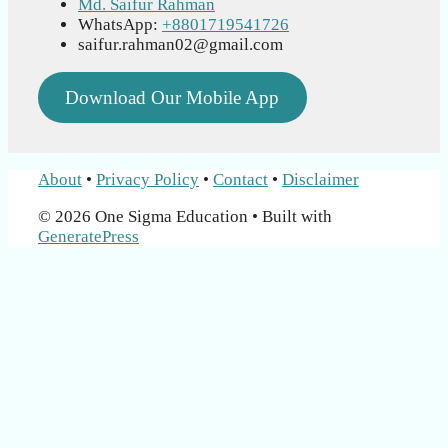
Md. Saifur Rahman
WhatsApp:
+8801719541726
saifur.rahman02@gmail.com
Download Our Mobile App
About
•
Privacy Policy
•
Contact
•
Disclaimer
© 2026 One Sigma Education
• Built with
GeneratePress