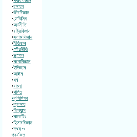
•
পদার্থবিজ্ঞান
•
রসায়ন
•
জীববিজ্ঞান
•
মেডিসিন
•
অর্থনীতি
•
রাষ্ট্রবিজ্ঞান
•
সমাজবিজ্ঞান
•
ইতিহাস
•
পৌরনীতি
•
ভূগোল
•
মনোবিজ্ঞান
•
ইতিহাস
•
আইন
•
ধর্ম
•
বাংলা
•
গণিত
•কৃষিশিক্ষা
•
ব্যবসায়
•
ফিন্যান্স
•
মার্কেটিং
•
হিসাববিজ্ঞান
•
তথ্য ও
প্রযুক্তি