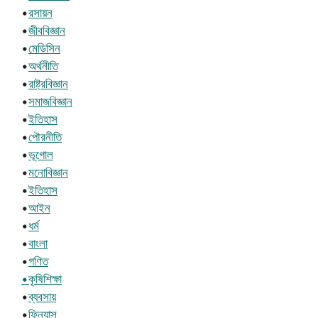
•
রসায়ন
•
জীববিজ্ঞান
•
মেডিসিন
•
অর্থনীতি
•
রাষ্ট্রবিজ্ঞান
•
সমাজবিজ্ঞান
•
ইতিহাস
•
পৌরনীতি
•
ভূগোল
•
মনোবিজ্ঞান
•
ইতিহাস
•
আইন
•
ধর্ম
•
বাংলা
•
গণিত
•কৃষিশিক্ষা
•
ব্যবসায়
•
ফিন্যান্স