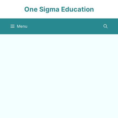
Skip
One Sigma Education
to
content
Menu