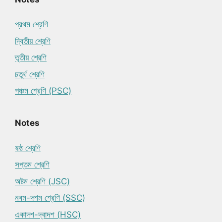
প্রথম শ্রেণি
দ্বিতীয় শ্রেণি
তৃতীয় শ্রেণি
চতুর্থ শ্রেণি
পঞ্চম শ্রেণি (PSC)
Notes
ষষ্ঠ শ্রেণি
সপ্তম শ্রেণি
অষ্টম শ্রেণি (JSC)
নবম-দশম শ্রেণি (SSC)
একাদশ-দ্বাদশ (HSC)