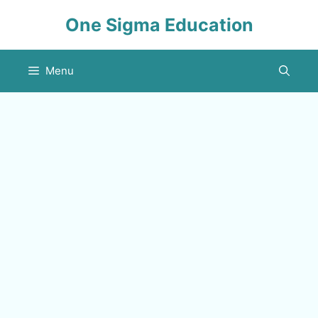
Skip
One Sigma Education
to
content
Menu