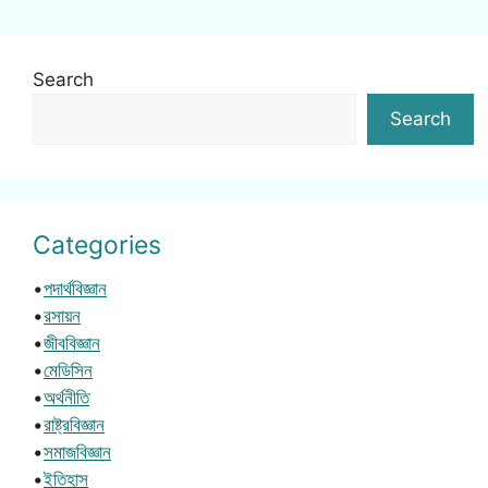
Search
Search
Categories
•
পদার্থবিজ্ঞান
•
রসায়ন
•
জীববিজ্ঞান
•
মেডিসিন
•
অর্থনীতি
•
রাষ্ট্রবিজ্ঞান
•
সমাজবিজ্ঞান
•
ইতিহাস