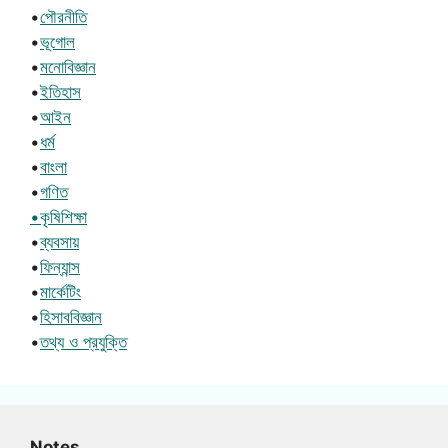
•
পৌরনীতি
•
ভূগোল
•
মনোবিজ্ঞান
•
ইতিহাস
•
আইন
•
ধর্ম
•
বাংলা
•
গণিত
•কৃষিশিক্ষা
•
ব্যবসায়
•
ফিন্যান্স
•
মার্কেটিং
•
হিসাববিজ্ঞান
•
তথ্য ও প্রযুক্তি
Notes