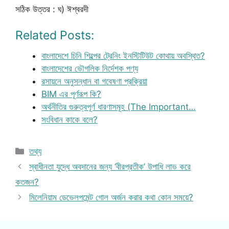
সঠিক উত্তর : ঘ) ঈশ্বরদী
Related Posts:
বাংলাদেশে চিনি শিল্পের ট্রেনিং ইনস্টিটিউট কোথায় অবস্থিত?
বাংলাদেশের ভৌগলিক নির্দেশক পণ্য
রসায়নে অনুসন্ধান বা গবেষণা প্রক্রিয়া
BIM এর পূর্ণরূপ কি?
অর্থনীতির গুরুত্বপূর্ণ ধারণাসমূহ (The Important…
সংবিধান কাকে বলে?
Categories
তথ্য
স্বাধীনতা যুদ্ধে অবদানের জন্য ‘বীরপ্রতীক’ উপাধি লাভ করে
কতজন?
মিলেনিয়াম ডেভেলপমেন্ট গোল অর্জন করার কথা কোন সময়ে?