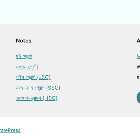
Notes
ষষ্ঠ শ্রেণি
M
সপ্তম শ্রেণি
W
অষ্টম শ্রেণি (JSC)
s
নবম-দশম শ্রেণি (SSC)
একাদশ-দ্বাদশ (HSC)
ratePress