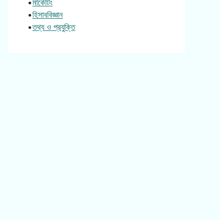
•
মার্কেটিং
•
হিসাববিজ্ঞান
•
তথ্য ও প্রযুক্তি