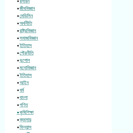
•
রসায়ন
•
জীববিজ্ঞান
•
মেডিসিন
•
অর্থনীতি
•
রাষ্ট্রবিজ্ঞান
•
সমাজবিজ্ঞান
•
ইতিহাস
•
পৌরনীতি
•
ভূগোল
•
মনোবিজ্ঞান
•
ইতিহাস
•
আইন
•
ধর্ম
•
বাংলা
•
গণিত
•কৃষিশিক্ষা
•
ব্যবসায়
•
ফিন্যান্স