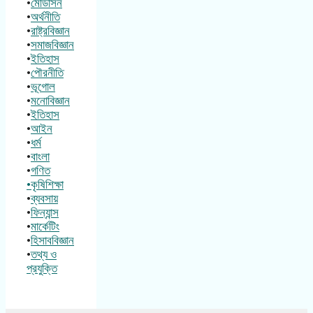
•
মেডিসিন
•
অর্থনীতি
•
রাষ্ট্রবিজ্ঞান
•
সমাজবিজ্ঞান
•
ইতিহাস
•
পৌরনীতি
•
ভূগোল
•
মনোবিজ্ঞান
•
ইতিহাস
•
আইন
•
ধর্ম
•
বাংলা
•
গণিত
•কৃষিশিক্ষা
•
ব্যবসায়
•
ফিন্যান্স
•
মার্কেটিং
•
হিসাববিজ্ঞান
•
তথ্য ও
প্রযুক্তি