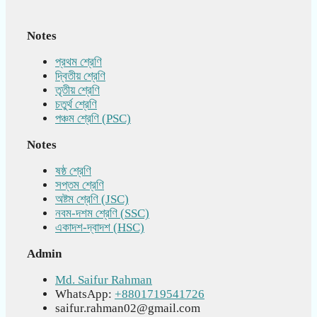
Notes
প্রথম শ্রেণি
দ্বিতীয় শ্রেণি
তৃতীয় শ্রেণি
চতুর্থ শ্রেণি
পঞ্চম শ্রেণি (PSC)
Notes
ষষ্ঠ শ্রেণি
সপ্তম শ্রেণি
অষ্টম শ্রেণি (JSC)
নবম-দশম শ্রেণি (SSC)
একাদশ-দ্বাদশ (HSC)
Admin
Md. Saifur Rahman
WhatsApp:
+8801719541726
saifur.rahman02@gmail.com