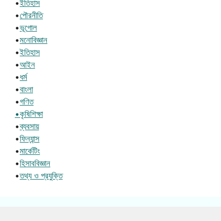
•
ইতিহাস
•
পৌরনীতি
•
ভূগোল
•
মনোবিজ্ঞান
•
ইতিহাস
•
আইন
•
ধর্ম
•
বাংলা
•
গণিত
•কৃষিশিক্ষা
•
ব্যবসায়
•
ফিন্যান্স
•
মার্কেটিং
•
হিসাববিজ্ঞান
•
তথ্য ও প্রযুক্তি