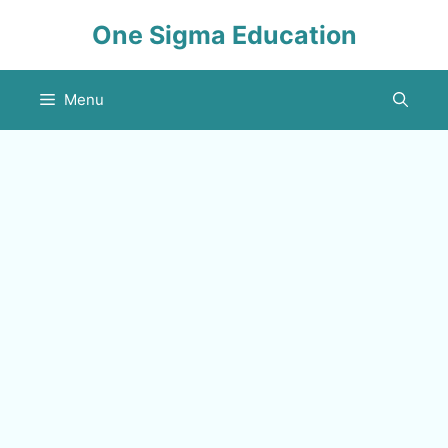
Skip
One Sigma Education
to
content
Menu