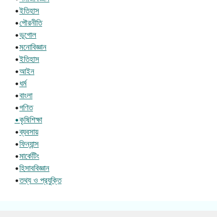
•
ইতিহাস
•
পৌরনীতি
•
ভূগোল
•
মনোবিজ্ঞান
•
ইতিহাস
•
আইন
•
ধর্ম
•
বাংলা
•
গণিত
•কৃষিশিক্ষা
•
ব্যবসায়
•
ফিন্যান্স
•
মার্কেটিং
•
হিসাববিজ্ঞান
•
তথ্য ও প্রযুক্তি