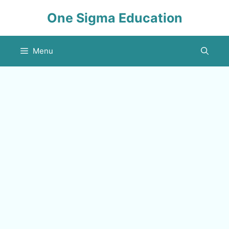
Skip
One Sigma Education
to
content
Menu