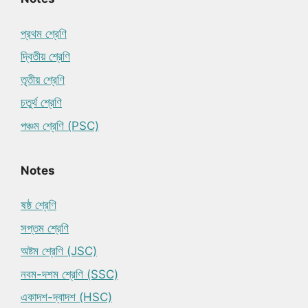
প্রথম শ্রেণি
দ্বিতীয় শ্রেণি
তৃতীয় শ্রেণি
চতুর্থ শ্রেণি
পঞ্চম শ্রেণি (PSC)
Notes
ষষ্ঠ শ্রেণি
সপ্তম শ্রেণি
অষ্টম শ্রেণি (JSC)
নবম-দশম শ্রেণি (SSC)
একাদশ-দ্বাদশ (HSC)