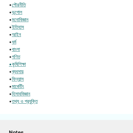
•
পৌরনীতি
•
ভূগোল
•
মনোবিজ্ঞান
•
ইতিহাস
•
আইন
•
ধর্ম
•
বাংলা
•
গণিত
•কৃষিশিক্ষা
•
ব্যবসায়
•
ফিন্যান্স
•
মার্কেটিং
•
হিসাববিজ্ঞান
•
তথ্য ও প্রযুক্তি
Notes