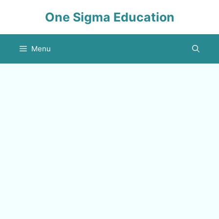
Skip
One Sigma Education
to
content
Menu