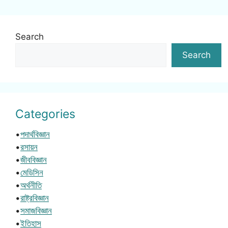
Search
Search
Categories
•
পদার্থবিজ্ঞান
•
রসায়ন
•
জীববিজ্ঞান
•
মেডিসিন
•
অর্থনীতি
•
রাষ্ট্রবিজ্ঞান
•
সমাজবিজ্ঞান
•
ইতিহাস