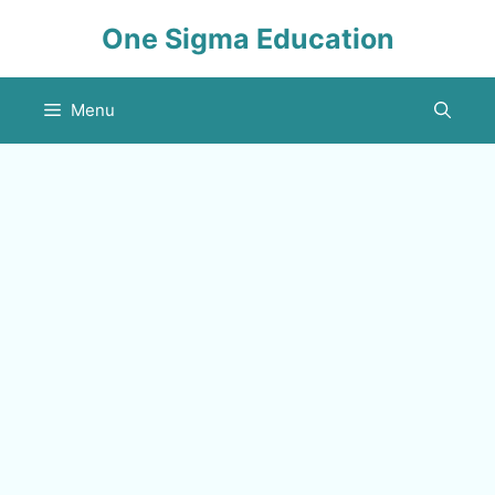
Skip
One Sigma Education
to
content
Menu