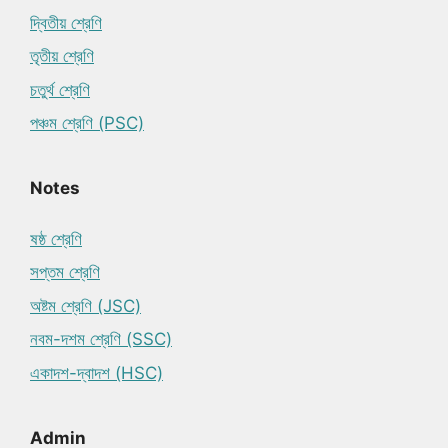
দ্বিতীয় শ্রেণি
তৃতীয় শ্রেণি
চতুর্থ শ্রেণি
পঞ্চম শ্রেণি (PSC)
Notes
ষষ্ঠ শ্রেণি
সপ্তম শ্রেণি
অষ্টম শ্রেণি (JSC)
নবম-দশম শ্রেণি (SSC)
একাদশ-দ্বাদশ (HSC)
Admin