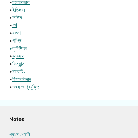
•
মনোবিজ্ঞান
•
ইতিহাস
•
আইন
•
ধর্ম
•
বাংলা
•
গণিত
•কৃষিশিক্ষা
•
ব্যবসায়
•
ফিন্যান্স
•
মার্কেটিং
•
হিসাববিজ্ঞান
•
তথ্য ও প্রযুক্তি
Notes
প্রথম শ্রেণি