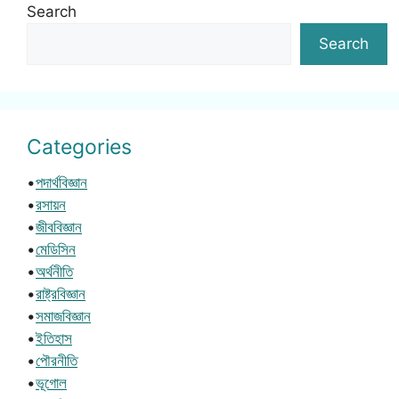
Search
Search
Categories
•
পদার্থবিজ্ঞান
•
রসায়ন
•
জীববিজ্ঞান
•
মেডিসিন
•
অর্থনীতি
•
রাষ্ট্রবিজ্ঞান
•
সমাজবিজ্ঞান
•
ইতিহাস
•
পৌরনীতি
•
ভূগোল