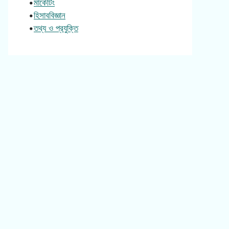
•
মার্কেটিং
•
হিসাববিজ্ঞান
•
তথ্য ও প্রযুক্তি