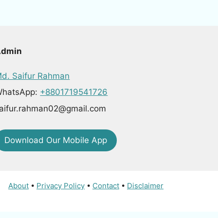
Admin
d. Saifur Rahman
hatsApp:
+8801719541726
aifur.rahman02@gmail.com
Download Our Mobile App
About
•
Privacy Policy
•
Contact
•
Disclaimer