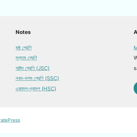
Notes
ষষ্ঠ শ্রেণি
M
সপ্তম শ্রেণি
W
অষ্টম শ্রেণি (JSC)
s
নবম-দশম শ্রেণি (SSC)
একাদশ-দ্বাদশ (HSC)
ratePress