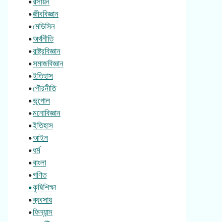
•
রসায়ন
•
জীববিজ্ঞান
•
মেডিসিন
•
অর্থনীতি
•
রাষ্ট্রবিজ্ঞান
•
সমাজবিজ্ঞান
•
ইতিহাস
•
পৌরনীতি
•
ভূগোল
•
মনোবিজ্ঞান
•
ইতিহাস
•
আইন
•
ধর্ম
•
বাংলা
•
গণিত
•কৃষিশিক্ষা
•
ব্যবসায়
•
ফিন্যান্স