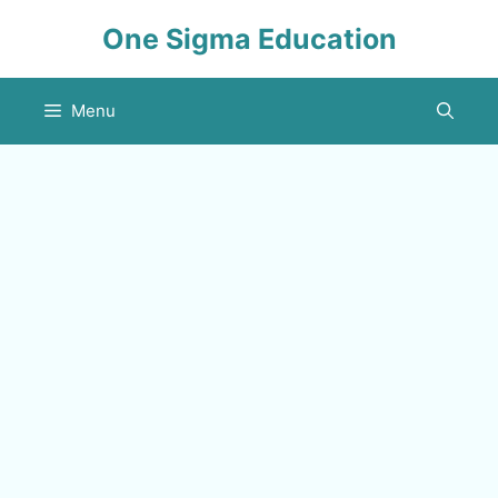
Skip
One Sigma Education
to
content
Menu