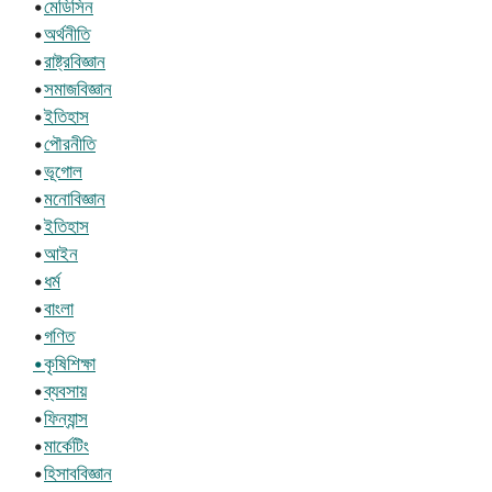
•
মেডিসিন
•
অর্থনীতি
•
রাষ্ট্রবিজ্ঞান
•
সমাজবিজ্ঞান
•
ইতিহাস
•
পৌরনীতি
•
ভূগোল
•
মনোবিজ্ঞান
•
ইতিহাস
•
আইন
•
ধর্ম
•
বাংলা
•
গণিত
•কৃষিশিক্ষা
•
ব্যবসায়
•
ফিন্যান্স
•
মার্কেটিং
•
হিসাববিজ্ঞান