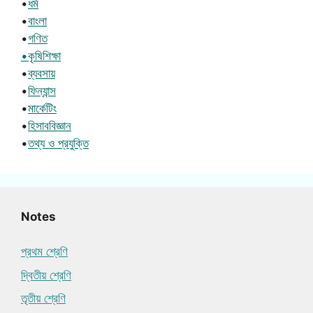
•
ধর্ম
•
বাংলা
•
গণিত
•কৃষিশিক্ষা
•
ব্যবসায়
•
ফিন্যান্স
•
মার্কেটিং
•
হিসাববিজ্ঞান
•
তথ্য ও প্রযুক্তি
Notes
প্রথম শ্রেণি
দ্বিতীয় শ্রেণি
তৃতীয় শ্রেণি