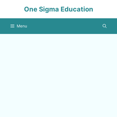
Skip
One Sigma Education
to
content
Menu