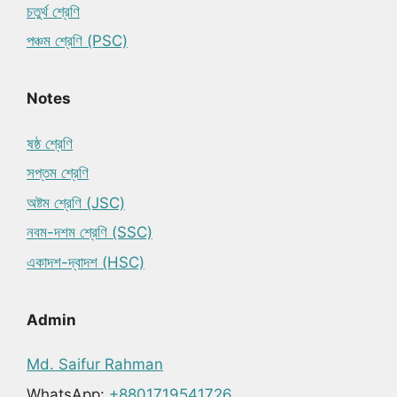
চতুর্থ শ্রেণি
পঞ্চম শ্রেণি (PSC)
Notes
ষষ্ঠ শ্রেণি
সপ্তম শ্রেণি
অষ্টম শ্রেণি (JSC)
নবম-দশম শ্রেণি (SSC)
একাদশ-দ্বাদশ (HSC)
Admin
Md. Saifur Rahman
WhatsApp:
+8801719541726