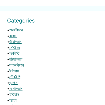
Categories
•
পদার্থবিজ্ঞান
•
রসায়ন
•
জীববিজ্ঞান
•
মেডিসিন
•
অর্থনীতি
•
রাষ্ট্রবিজ্ঞান
•
সমাজবিজ্ঞান
•
ইতিহাস
•
পৌরনীতি
•
ভূগোল
•
মনোবিজ্ঞান
•
ইতিহাস
•
আইন