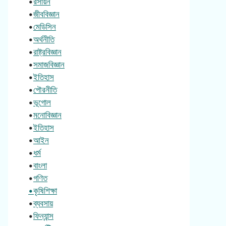
•
রসায়ন
•
জীববিজ্ঞান
•
মেডিসিন
•
অর্থনীতি
•
রাষ্ট্রবিজ্ঞান
•
সমাজবিজ্ঞান
•
ইতিহাস
•
পৌরনীতি
•
ভূগোল
•
মনোবিজ্ঞান
•
ইতিহাস
•
আইন
•
ধর্ম
•
বাংলা
•
গণিত
•কৃষিশিক্ষা
•
ব্যবসায়
•
ফিন্যান্স