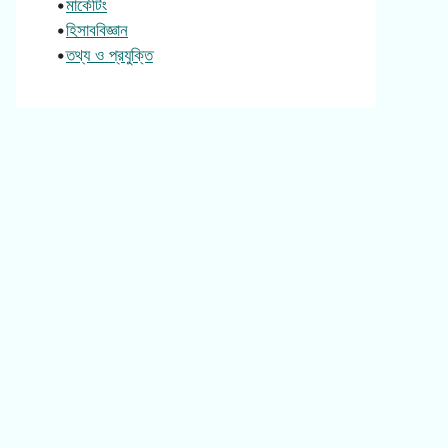
•
মার্কেটিং
•
হিসাববিজ্ঞান
•
তথ্য ও প্রযুক্তি