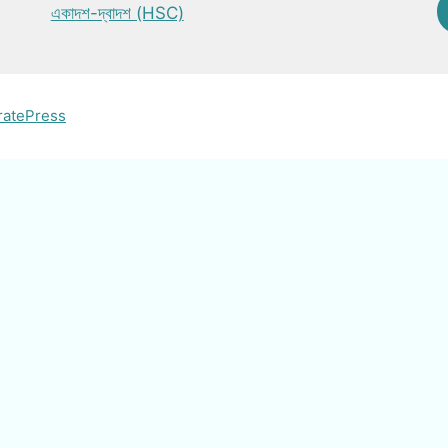
একাদশ-দ্বাদশ (HSC)
ratePress