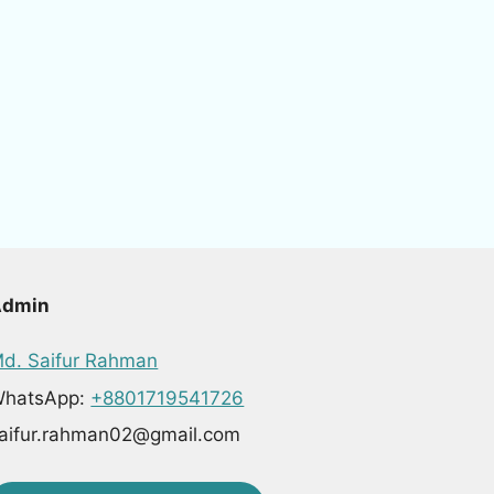
Admin
d. Saifur Rahman
hatsApp:
+8801719541726
aifur.rahman02@gmail.com