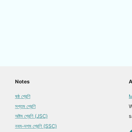
Notes
ষষ্ঠ শ্রেণি
M
সপ্তম শ্রেণি
W
অষ্টম শ্রেণি (JSC)
s
নবম-দশম শ্রেণি (SSC)