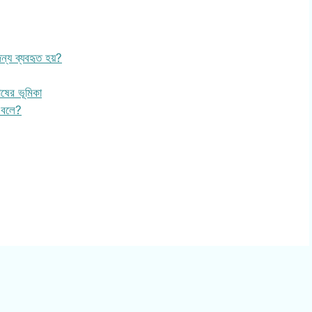
্য ব্যবহৃত হয়?
োষের ভূমিকা
 বলে?