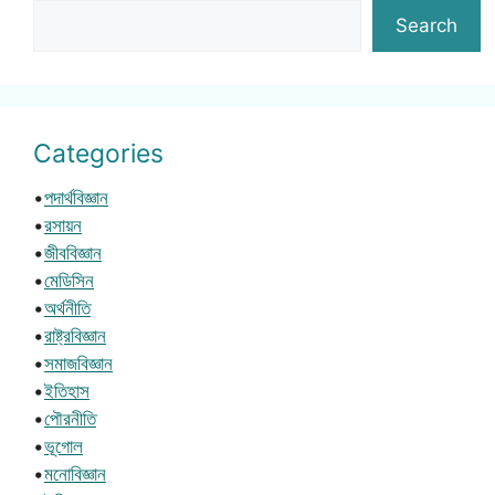
Search
Categories
•
পদার্থবিজ্ঞান
•
রসায়ন
•
জীববিজ্ঞান
•
মেডিসিন
•
অর্থনীতি
•
রাষ্ট্রবিজ্ঞান
•
সমাজবিজ্ঞান
•
ইতিহাস
•
পৌরনীতি
•
ভূগোল
•
মনোবিজ্ঞান