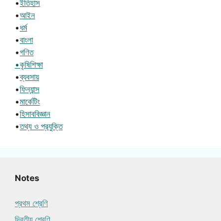
•
ইতিহাস
•
আইন
•
ধর্ম
•
বাংলা
•
গণিত
•কৃষিশিক্ষা
•
ব্যবসায়
•
ফিন্যান্স
•
মার্কেটিং
•
হিসাববিজ্ঞান
•
তথ্য ও প্রযুক্তি
Notes
প্রথম শ্রেণি
দ্বিতীয় শ্রেণি