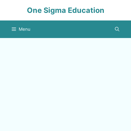
Skip
One Sigma Education
to
content
Menu