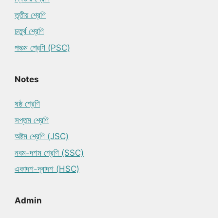
তৃতীয় শ্রেণি
চতুর্থ শ্রেণি
পঞ্চম শ্রেণি (PSC)
Notes
ষষ্ঠ শ্রেণি
সপ্তম শ্রেণি
অষ্টম শ্রেণি (JSC)
নবম-দশম শ্রেণি (SSC)
একাদশ-দ্বাদশ (HSC)
Admin