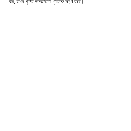
যায়, তখন পৃষ্ঠের উত্তেজনা পৃষ্ঠটিকে মসৃণ করে।