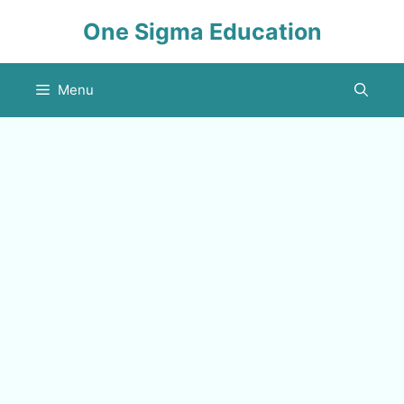
Skip
One Sigma Education
to
content
Menu