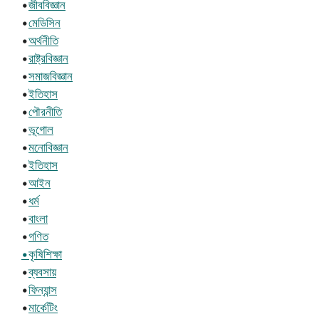
•
জীববিজ্ঞান
•
মেডিসিন
•
অর্থনীতি
•
রাষ্ট্রবিজ্ঞান
•
সমাজবিজ্ঞান
•
ইতিহাস
•
পৌরনীতি
•
ভূগোল
•
মনোবিজ্ঞান
•
ইতিহাস
•
আইন
•
ধর্ম
•
বাংলা
•
গণিত
•কৃষিশিক্ষা
•
ব্যবসায়
•
ফিন্যান্স
•
মার্কেটিং