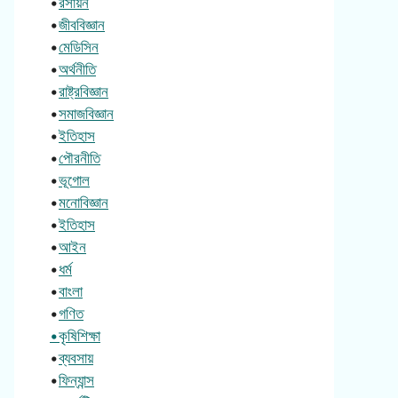
•
রসায়ন
•
জীববিজ্ঞান
•
মেডিসিন
•
অর্থনীতি
•
রাষ্ট্রবিজ্ঞান
•
সমাজবিজ্ঞান
•
ইতিহাস
•
পৌরনীতি
•
ভূগোল
•
মনোবিজ্ঞান
•
ইতিহাস
•
আইন
•
ধর্ম
•
বাংলা
•
গণিত
•কৃষিশিক্ষা
•
ব্যবসায়
•
ফিন্যান্স