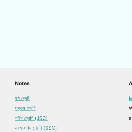
Notes
ষষ্ঠ শ্রেণি
M
সপ্তম শ্রেণি
W
অষ্টম শ্রেণি (JSC)
s
নবম-দশম শ্রেণি (SSC)