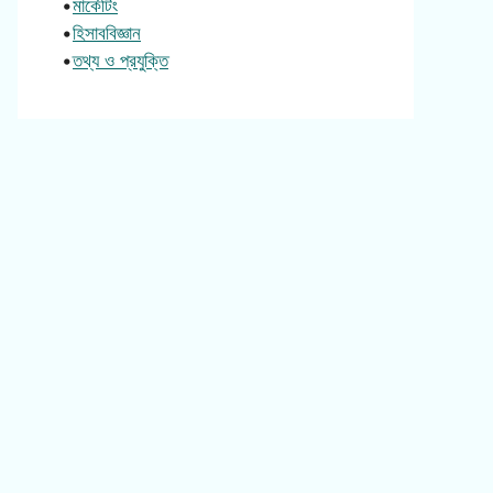
•
মার্কেটিং
•
হিসাববিজ্ঞান
•
তথ্য ও প্রযুক্তি