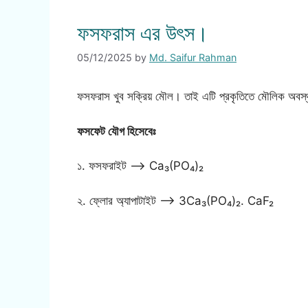
ফসফরাস এর উৎস।
05/12/2025
by
Md. Saifur Rahman
ফসফরাস খুব সক্রিয় মৌল। তাই এটি প্রকৃতিতে মৌলিক অবস্
ফসফেট যৌগ হিসেবেঃ
১. ফসফরাইট —> Ca₃(PO₄)₂
২. ফ্লোর অ্যাপাটাইট —-> 3Ca₃(PO₄)₂. CaF₂