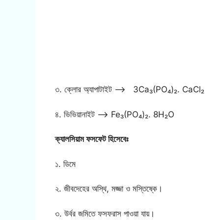
৩. ক্লোর অ্যাপাটাইট —–> 3Ca₃(PO₄)₂. CaCl₂
৪. ভিভিয়ানাইট —–> Fe₃(PO₄)₂. 8H₂O
ক্যালসিয়াম ফসফেট হিসেবেঃ
১. ডিমে
২. জীবদেহের অস্থি, মজ্জা ও মস্তিষ্কে।
৩. উর্বর জমিতে ফসফরাস পাওয়া যায়।