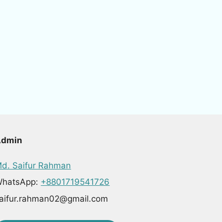
Admin
d. Saifur Rahman
hatsApp:
+8801719541726
aifur.rahman02@gmail.com