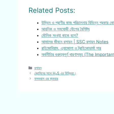
Related Posts:
উদ্ভিদ ও প্রাণীর কাজ পরিচালনায় বিভিন্ন প্রকার ক
আয়নিক ও সমযোজী যৌগের বৈশিষ্ট্য
মৌলিক সংখ্যা কাকে বলে?
আমাদের জীবনে রসায়ন | SSC রসায়ন Notes
রাইজোবিয়াম, এ্যাজোলা ও ট্রাইকোডার্মা সার
অর্থনীতির গুরুত্বপূর্ণ ধারণাসমূহ (The Importa
Categories
রসায়ন
ব্রোমিনের সাথে H₂S এর বিক্রিয়া।
ফসফরাস এর ব্যবহার