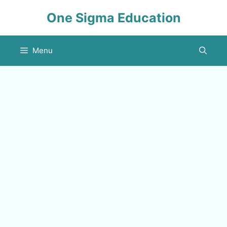
Skip
One Sigma Education
to
content
Menu