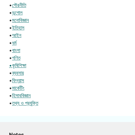
•
পৌরনীতি
•
ভূগোল
•
মনোবিজ্ঞান
•
ইতিহাস
•
আইন
•
ধর্ম
•
বাংলা
•
গণিত
•কৃষিশিক্ষা
•
ব্যবসায়
•
ফিন্যান্স
•
মার্কেটিং
•
হিসাববিজ্ঞান
•
তথ্য ও প্রযুক্তি
Notes