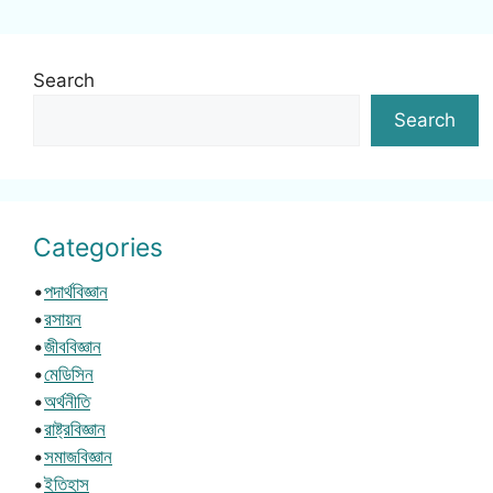
Search
Search
Categories
•
পদার্থবিজ্ঞান
•
রসায়ন
•
জীববিজ্ঞান
•
মেডিসিন
•
অর্থনীতি
•
রাষ্ট্রবিজ্ঞান
•
সমাজবিজ্ঞান
•
ইতিহাস