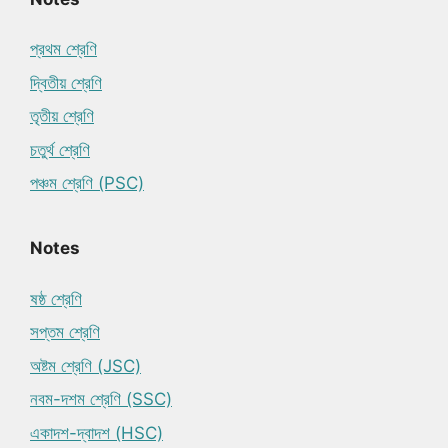
প্রথম শ্রেণি
দ্বিতীয় শ্রেণি
তৃতীয় শ্রেণি
চতুর্থ শ্রেণি
পঞ্চম শ্রেণি (PSC)
Notes
ষষ্ঠ শ্রেণি
সপ্তম শ্রেণি
অষ্টম শ্রেণি (JSC)
নবম-দশম শ্রেণি (SSC)
একাদশ-দ্বাদশ (HSC)