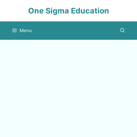
Skip
One Sigma Education
to
content
Menu