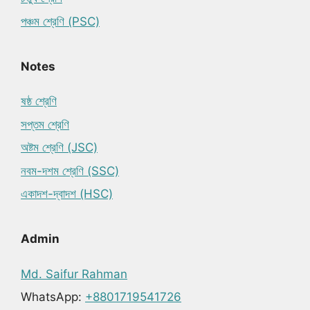
পঞ্চম শ্রেণি (PSC)
Notes
ষষ্ঠ শ্রেণি
সপ্তম শ্রেণি
অষ্টম শ্রেণি (JSC)
নবম-দশম শ্রেণি (SSC)
একাদশ-দ্বাদশ (HSC)
Admin
Md. Saifur Rahman
WhatsApp:
+8801719541726