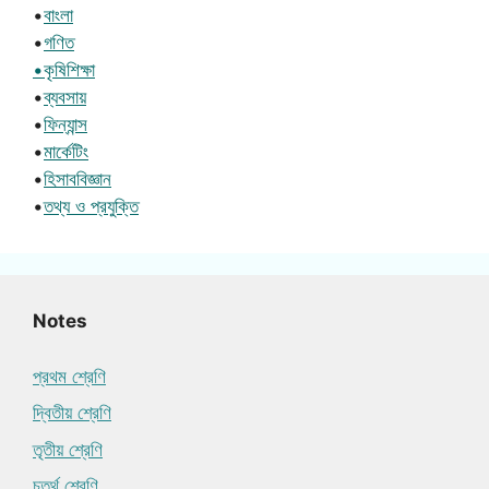
•
বাংলা
•
গণিত
•কৃষিশিক্ষা
•
ব্যবসায়
•
ফিন্যান্স
•
মার্কেটিং
•
হিসাববিজ্ঞান
•
তথ্য ও প্রযুক্তি
Notes
প্রথম শ্রেণি
দ্বিতীয় শ্রেণি
তৃতীয় শ্রেণি
চতুর্থ শ্রেণি