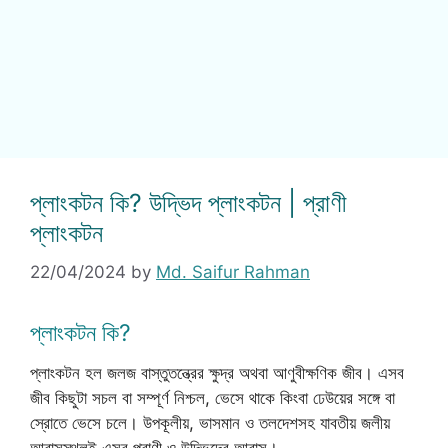
প্লাংকটন কি? উদ্ভিদ প্লাংকটন | প্রাণী
প্লাংকটন
22/04/2024
by
Md. Saifur Rahman
প্লাংকটন কি?
প্লাংকটন হল জলজ বাস্তুতন্ত্রের ক্ষুদ্র অথবা আণুবীক্ষণিক জীব। এসব
জীব কিছুটা সচল বা সম্পূর্ণ নিশ্চল, ভেসে থাকে কিংবা ঢেউয়ের সঙ্গে বা
স্রোতে ভেসে চলে। উপকূলীয়, ভাসমান ও তলদেশসহ যাবতীয় জলীয়
আবাসস্থলই এসব প্রাণী ও উদ্ভিদের আবাস।