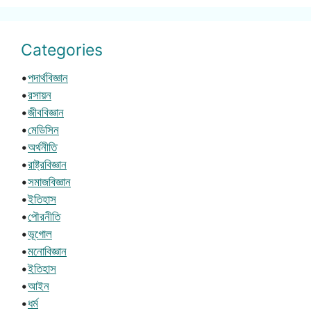
Categories
•
পদার্থবিজ্ঞান
•
রসায়ন
•
জীববিজ্ঞান
•
মেডিসিন
•
অর্থনীতি
•
রাষ্ট্রবিজ্ঞান
•
সমাজবিজ্ঞান
•
ইতিহাস
•
পৌরনীতি
•
ভূগোল
•
মনোবিজ্ঞান
•
ইতিহাস
•
আইন
•
ধর্ম