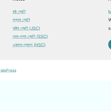
ষষ্ঠ শ্রেণি
M
সপ্তম শ্রেণি
W
অষ্টম শ্রেণি (JSC)
s
নবম-দশম শ্রেণি (SSC)
একাদশ-দ্বাদশ (HSC)
ratePress