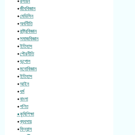
•
রসায়ন
•
জীববিজ্ঞান
•
মেডিসিন
•
অর্থনীতি
•
রাষ্ট্রবিজ্ঞান
•
সমাজবিজ্ঞান
•
ইতিহাস
•
পৌরনীতি
•
ভূগোল
•
মনোবিজ্ঞান
•
ইতিহাস
•
আইন
•
ধর্ম
•
বাংলা
•
গণিত
•কৃষিশিক্ষা
•
ব্যবসায়
•
ফিন্যান্স