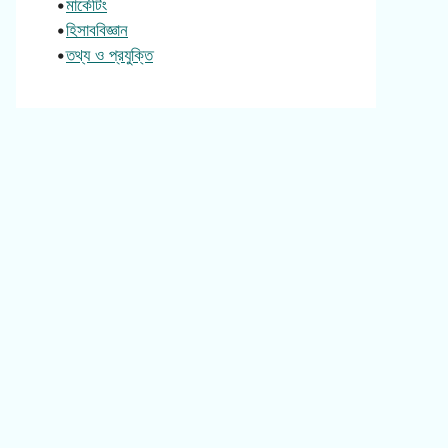
•
মার্কেটিং
•
হিসাববিজ্ঞান
•
তথ্য ও প্রযুক্তি