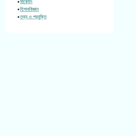
•
মার্কেটিং
•
হিসাববিজ্ঞান
•
তথ্য ও প্রযুক্তি