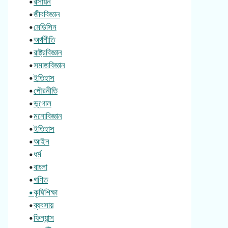
•
রসায়ন
•
জীববিজ্ঞান
•
মেডিসিন
•
অর্থনীতি
•
রাষ্ট্রবিজ্ঞান
•
সমাজবিজ্ঞান
•
ইতিহাস
•
পৌরনীতি
•
ভূগোল
•
মনোবিজ্ঞান
•
ইতিহাস
•
আইন
•
ধর্ম
•
বাংলা
•
গণিত
•কৃষিশিক্ষা
•
ব্যবসায়
•
ফিন্যান্স