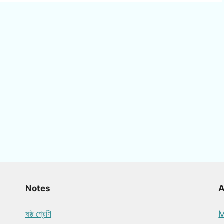
Notes
ষষ্ঠ শ্রেণি
M