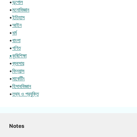
•
ভূগোল
•
মনোবিজ্ঞান
•
ইতিহাস
•
আইন
•
ধর্ম
•
বাংলা
•
গণিত
•কৃষিশিক্ষা
•
ব্যবসায়
•
ফিন্যান্স
•
মার্কেটিং
•
হিসাববিজ্ঞান
•
তথ্য ও প্রযুক্তি
Notes