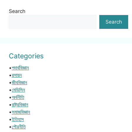
Search
Search
Categories
•
পদার্থবিজ্ঞান
•
রসায়ন
•
জীববিজ্ঞান
•
মেডিসিন
•
অর্থনীতি
•
রাষ্ট্রবিজ্ঞান
•
সমাজবিজ্ঞান
•
ইতিহাস
•
পৌরনীতি