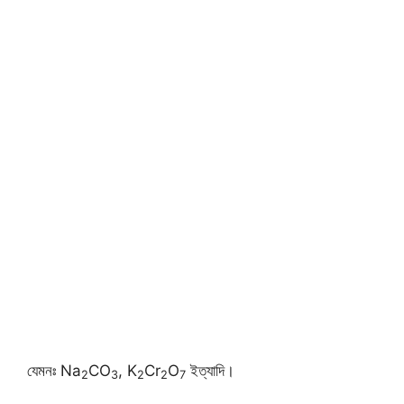
যেমনঃ Na
CO
, K
Cr
O
ইত্যাদি।
2
3
2
2
7