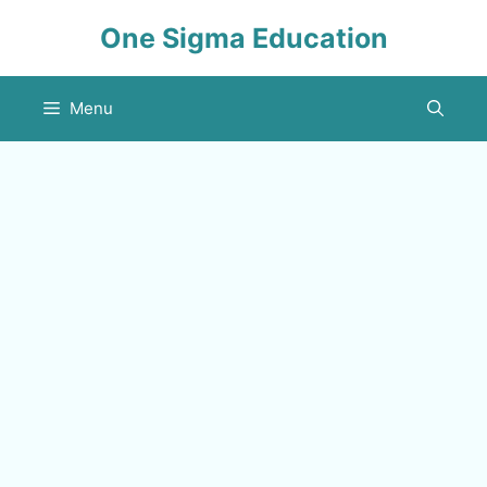
Skip
One Sigma Education
to
content
Menu