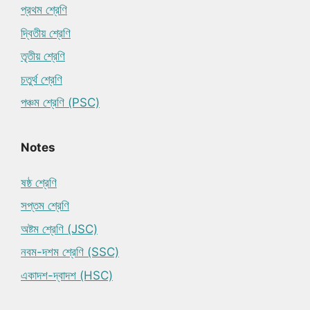
প্রথম শ্রেণি
দ্বিতীয় শ্রেণি
তৃতীয় শ্রেণি
চতুর্থ শ্রেণি
পঞ্চম শ্রেণি (PSC)
Notes
ষষ্ঠ শ্রেণি
সপ্তম শ্রেণি
অষ্টম শ্রেণি (JSC)
নবম-দশম শ্রেণি (SSC)
একাদশ-দ্বাদশ (HSC)