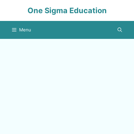
Skip
One Sigma Education
to
content
Menu