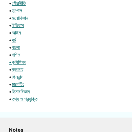
•
পৌরনীতি
•
ভূগোল
•
মনোবিজ্ঞান
•
ইতিহাস
•
আইন
•
ধর্ম
•
বাংলা
•
গণিত
•কৃষিশিক্ষা
•
ব্যবসায়
•
ফিন্যান্স
•
মার্কেটিং
•
হিসাববিজ্ঞান
•
তথ্য ও প্রযুক্তি
Notes