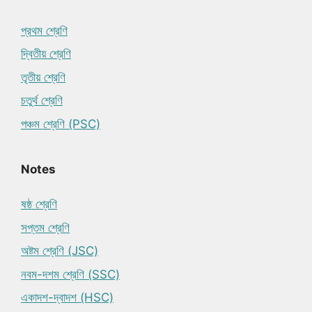
প্রথম শ্রেণি
দ্বিতীয় শ্রেণি
তৃতীয় শ্রেণি
চতুর্থ শ্রেণি
পঞ্চম শ্রেণি (PSC)
Notes
ষষ্ঠ শ্রেণি
সপ্তম শ্রেণি
অষ্টম শ্রেণি (JSC)
নবম-দশম শ্রেণি (SSC)
একাদশ-দ্বাদশ (HSC)