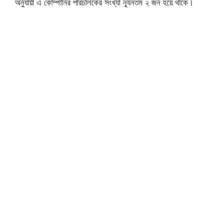
অনুযায়ী এ কোম্পানির পরিচালকের সংখ্যা ন্যূনতম ২ জন হয়ে থাকে।