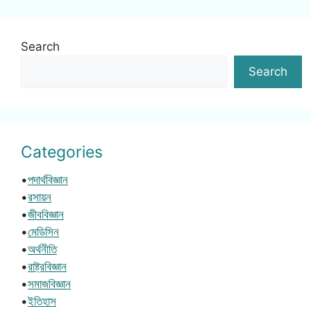
Search
Search
Categories
•
পদার্থবিজ্ঞান
•
রসায়ন
•
জীববিজ্ঞান
•
মেডিসিন
•
অর্থনীতি
•
রাষ্ট্রবিজ্ঞান
•
সমাজবিজ্ঞান
•
ইতিহাস