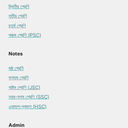
দ্বিতীয় শ্রেণি
তৃতীয় শ্রেণি
চতুর্থ শ্রেণি
পঞ্চম শ্রেণি (PSC)
Notes
ষষ্ঠ শ্রেণি
সপ্তম শ্রেণি
অষ্টম শ্রেণি (JSC)
নবম-দশম শ্রেণি (SSC)
একাদশ-দ্বাদশ (HSC)
Admin