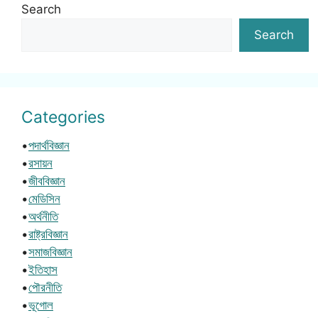
Search
Search
Categories
•
পদার্থবিজ্ঞান
•
রসায়ন
•
জীববিজ্ঞান
•
মেডিসিন
•
অর্থনীতি
•
রাষ্ট্রবিজ্ঞান
•
সমাজবিজ্ঞান
•
ইতিহাস
•
পৌরনীতি
•
ভূগোল