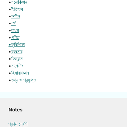
•
মনোবিজ্ঞান
•
ইতিহাস
•
আইন
•
ধর্ম
•
বাংলা
•
গণিত
•কৃষিশিক্ষা
•
ব্যবসায়
•
ফিন্যান্স
•
মার্কেটিং
•
হিসাববিজ্ঞান
•
তথ্য ও প্রযুক্তি
Notes
প্রথম শ্রেণি