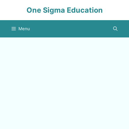
Skip
One Sigma Education
to
content
Menu