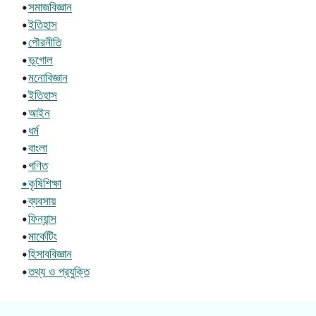
•
সমাজবিজ্ঞান
•
ইতিহাস
•
পৌরনীতি
•
ভূগোল
•
মনোবিজ্ঞান
•
ইতিহাস
•
আইন
•
ধর্ম
•
বাংলা
•
গণিত
•কৃষিশিক্ষা
•
ব্যবসায়
•
ফিন্যান্স
•
মার্কেটিং
•
হিসাববিজ্ঞান
•
তথ্য ও প্রযুক্তি