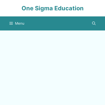
Skip
One Sigma Education
to
content
Menu