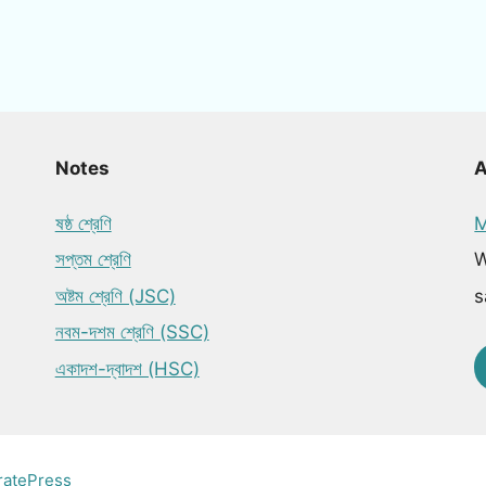
Notes
ষষ্ঠ শ্রেণি
M
সপ্তম শ্রেণি
W
অষ্টম শ্রেণি (JSC)
s
নবম-দশম শ্রেণি (SSC)
একাদশ-দ্বাদশ (HSC)
ratePress