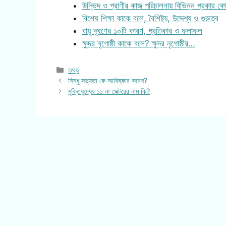
উদ্ভিদ ও প্রাণীর কাজ পরিচালনায় বিভিন্ন প্রকার ক
বিশেষ শিক্ষা কাকে বলে, বৈশিষ্ট্য, উদ্দেশ্য ও গুরুত্ব
বায়ু দূষণের ১০টি কারণ, প্রতিকার ও ফলাফল
ক্ষুদ্র নৃগোষ্ঠী কাকে বলে? ক্ষুদ্র নৃগোষ্ঠীর…
Categories
তথ্য
সিন্ধু সভ্যতা কে আবিষ্কার করেন?
মুক্তিযুদ্ধের ১১ নং সেক্টরের নাম কি?