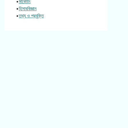
•
মার্কেটিং
•
হিসাববিজ্ঞান
•
তথ্য ও প্রযুক্তি