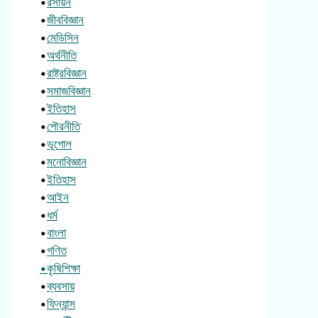
•
রসায়ন
•
জীববিজ্ঞান
•
মেডিসিন
•
অর্থনীতি
•
রাষ্ট্রবিজ্ঞান
•
সমাজবিজ্ঞান
•
ইতিহাস
•
পৌরনীতি
•
ভূগোল
•
মনোবিজ্ঞান
•
ইতিহাস
•
আইন
•
ধর্ম
•
বাংলা
•
গণিত
•কৃষিশিক্ষা
•
ব্যবসায়
•
ফিন্যান্স