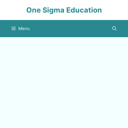
Skip
One Sigma Education
to
content
Menu