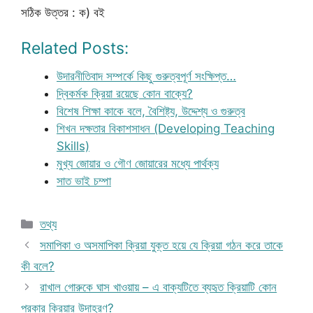
সঠিক উত্তর : ক) বই
Related Posts:
উদারনীতিবাদ সম্পর্কে কিছু গুরুত্বপূর্ণ সংক্ষিপ্ত…
দ্বিকর্মক ক্রিয়া রয়েছে কোন বাক্যে?
বিশেষ শিক্ষা কাকে বলে, বৈশিষ্ট্য, উদ্দেশ্য ও গুরুত্ব
শিখন দক্ষতার বিকাশসাধন (Developing Teaching
Skills)
মুখ্য জোয়ার ও গৌণ জোয়ারের মধ্যে পার্থক্য
সাত ভাই চম্পা
Categories
তথ্য
সমাপিকা ও অসমাপিকা ক্রিয়া যুক্ত হয়ে যে ক্রিয়া গঠন করে তাকে
কী বলে?
রাখাল গোরুকে ঘাস খাওয়ায় – এ বাক্যটিতে ব্যহৃত ক্রিয়াটি কোন
প্রকার ক্রিয়ার উদাহরণ?