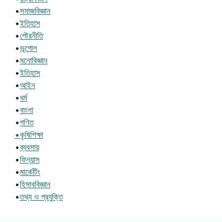
•
সমাজবিজ্ঞান
•
ইতিহাস
•
পৌরনীতি
•
ভূগোল
•
মনোবিজ্ঞান
•
ইতিহাস
•
আইন
•
ধর্ম
•
বাংলা
•
গণিত
•কৃষিশিক্ষা
•
ব্যবসায়
•
ফিন্যান্স
•
মার্কেটিং
•
হিসাববিজ্ঞান
•
তথ্য ও প্রযুক্তি