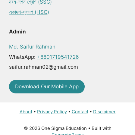
নবম-দশম শ্রেণি (SSC)
একাদশ-দ্বাদশ (HSC)
Admin
Md. Saifur Rahman
WhatsApp:
+8801719541726
saifur.rahman02@gmail.com
Download Our Mobile App
About
•
Privacy Policy
•
Contact
•
Disclaimer
© 2026 One Sigma Education
• Built with
GeneratePress