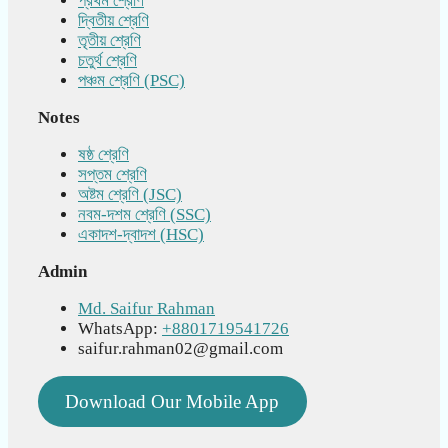
প্রথম শ্রেণি
দ্বিতীয় শ্রেণি
তৃতীয় শ্রেণি
চতুর্থ শ্রেণি
পঞ্চম শ্রেণি (PSC)
Notes
ষষ্ঠ শ্রেণি
সপ্তম শ্রেণি
অষ্টম শ্রেণি (JSC)
নবম-দশম শ্রেণি (SSC)
একাদশ-দ্বাদশ (HSC)
Admin
Md. Saifur Rahman
WhatsApp:
+8801719541726
saifur.rahman02@gmail.com
Download Our Mobile App