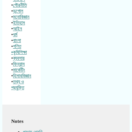
•
পৌরনীতি
•
ভূগোল
•
মনোবিজ্ঞান
•
ইতিহাস
•
আইন
•
ধর্ম
•
বাংলা
•
গণিত
•কৃষিশিক্ষা
•
ব্যবসায়
•
ফিন্যান্স
•
মার্কেটিং
•
হিসাববিজ্ঞান
•
তথ্য ও
প্রযুক্তি
Notes