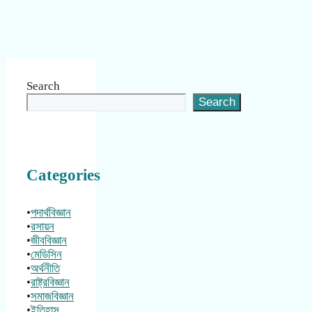
Search
Search
Categories
•
পদার্থবিজ্ঞান
•
রসায়ন
•
জীববিজ্ঞান
•
মেডিসিন
•
অর্থনীতি
•
রাষ্ট্রবিজ্ঞান
•
সমাজবিজ্ঞান
•
ইতিহাস