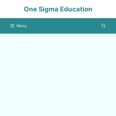
Skip
One Sigma Education
to
content
Menu