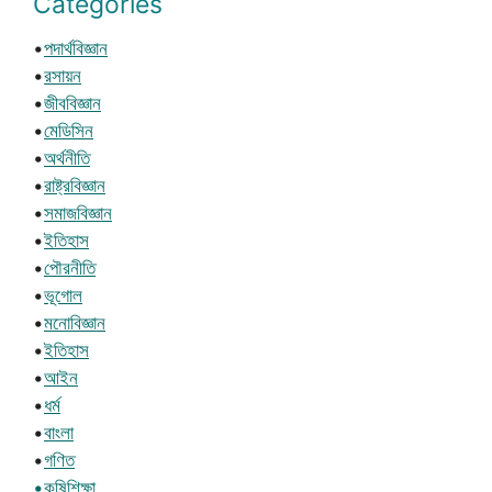
Categories
•
পদার্থবিজ্ঞান
•
রসায়ন
•
জীববিজ্ঞান
•
মেডিসিন
•
অর্থনীতি
•
রাষ্ট্রবিজ্ঞান
•
সমাজবিজ্ঞান
•
ইতিহাস
•
পৌরনীতি
•
ভূগোল
•
মনোবিজ্ঞান
•
ইতিহাস
•
আইন
•
ধর্ম
•
বাংলা
•
গণিত
•কৃষিশিক্ষা