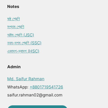
Notes
ষষ্ঠ শ্রেণি
সপ্তম শ্রেণি
অষ্টম শ্রেণি (JSC)
নবম-দশম শ্রেণি (SSC)
একাদশ-দ্বাদশ (HSC)
Admin
Md. Saifur Rahman
WhatsApp:
+8801719541726
saifur.rahman02@gmail.com