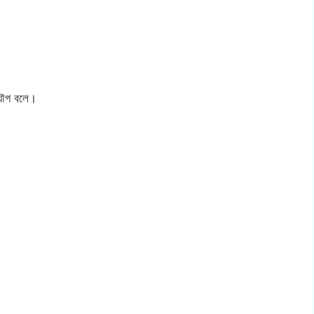
 যৌগ বলে।