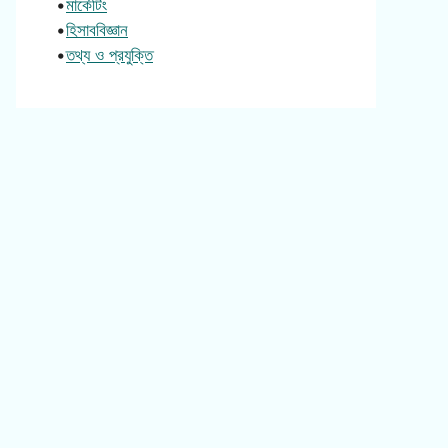
•
মার্কেটিং
•
হিসাববিজ্ঞান
•
তথ্য ও প্রযুক্তি