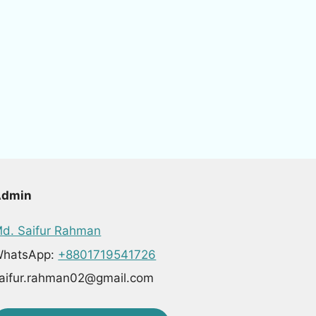
Admin
d. Saifur Rahman
hatsApp:
+8801719541726
aifur.rahman02@gmail.com