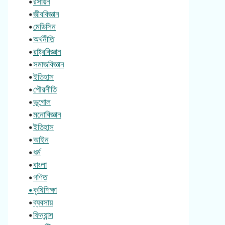
•
রসায়ন
•
জীববিজ্ঞান
•
মেডিসিন
•
অর্থনীতি
•
রাষ্ট্রবিজ্ঞান
•
সমাজবিজ্ঞান
•
ইতিহাস
•
পৌরনীতি
•
ভূগোল
•
মনোবিজ্ঞান
•
ইতিহাস
•
আইন
•
ধর্ম
•
বাংলা
•
গণিত
•কৃষিশিক্ষা
•
ব্যবসায়
•
ফিন্যান্স