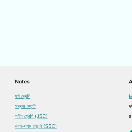
Notes
ষষ্ঠ শ্রেণি
M
সপ্তম শ্রেণি
W
অষ্টম শ্রেণি (JSC)
s
নবম-দশম শ্রেণি (SSC)