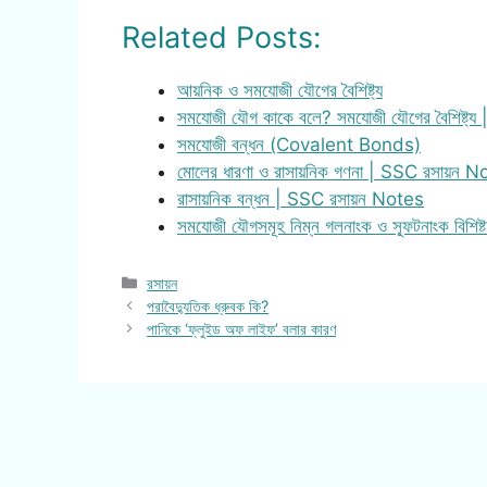
Related Posts:
আয়নিক ও সমযোজী যৌগের বৈশিষ্ট্য
সমযোজী যৌগ কাকে বলে? সমযোজী যৌগের বৈশিষ্ট্য
সমযোজী বন্ধন (Covalent Bonds)
মোলের ধারণা ও রাসায়নিক গণনা | SSC রসায়ন 
রাসায়নিক বন্ধন | SSC রসায়ন Notes
সমযোজী যৌগসমূহ নিম্ন গলনাংক ও স্ফূটনাংক বিশিষ
Categories
রসায়ন
পরাবৈদ্যুতিক ধ্রুবক কি?
পানিকে ‘ফ্লুইড অফ লাইফ’ বলার কারণ