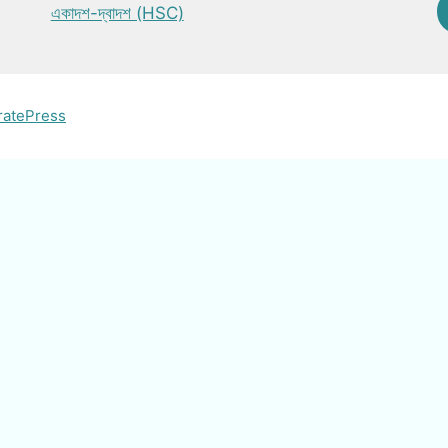
একাদশ-দ্বাদশ (HSC)
ratePress