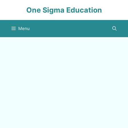
Skip
One Sigma Education
to
content
Menu