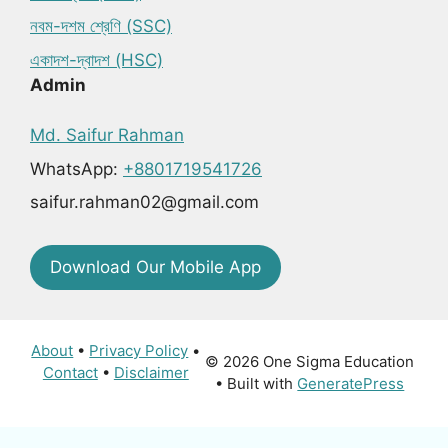
নবম-দশম শ্রেণি (SSC)
একাদশ-দ্বাদশ (HSC)
Admin
Md. Saifur Rahman
WhatsApp:
+8801719541726
saifur.rahman02@gmail.com
Download Our Mobile App
About
•
Privacy Policy
•
© 2026 One Sigma Education
Contact
•
Disclaimer
• Built with
GeneratePress