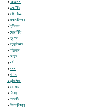
•
মেডিসিন
•
অর্থনীতি
•
রাষ্ট্রবিজ্ঞান
•
সমাজবিজ্ঞান
•
ইতিহাস
•
পৌরনীতি
•
ভূগোল
•
মনোবিজ্ঞান
•
ইতিহাস
•
আইন
•
ধর্ম
•
বাংলা
•
গণিত
•কৃষিশিক্ষা
•
ব্যবসায়
•
ফিন্যান্স
•
মার্কেটিং
•
হিসাববিজ্ঞান