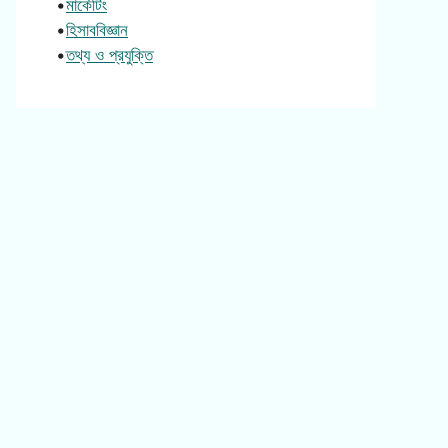
•
মার্কেটিং
•
হিসাববিজ্ঞান
•
তথ্য ও প্রযুক্তি