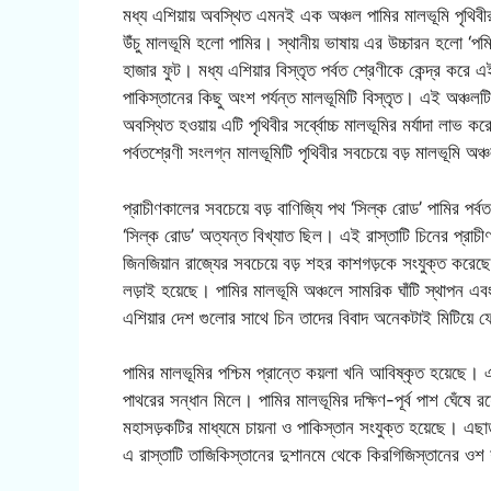
মধ্য এশিয়ায় অবস্থিত এমনই এক অঞ্চল পামির মালভূমি পৃথিবীর
উঁচু মালভূমি হলো পামির। স্থানীয় ভাষায় এর উচ্চারন হলো ‘পমির’
হাজার ফুট। মধ্য এশিয়ার বিস্তৃত পর্বত শ্রেণীকে কেন্দ্র কর
পাকিস্তানের কিছু অংশ পর্যন্ত মালভূমিটি বিস্তৃত। এই অঞ্চলটি ম
অবস্থিত হওয়ায় এটি পৃথিবীর সর্ব্বোচ্চ মালভূমির মর্যাদা লাভ কর
পর্বতশ্রেণী সংলগ্ন মালভূমিটি পৃথিবীর সবচেয়ে বড় মালভূমি 
প্রাচীণকালের সবচেয়ে বড় বাণিজ্যি পথ ‘সিল্ক রোড’ পামির প
‘সিল্ক রোড’ অত্যন্ত বিখ্যাত ছিল। এই রাস্তাটি চিনের প্রাচীণ
জিনজিয়ান রাজ্যের সবচেয়ে বড় শহর কাশগড়কে সংযুক্ত করেছে। 
লড়াই হয়েছে। পামির মালভূমি অঞ্চলে সামরিক ঘাঁটি স্থাপন এ
এশিয়ার দেশ গুলোর সাথে চিন তাদের বিবাদ অনেকটাই মিটিয়ে
পামির মালভূমির পশ্চিম প্রান্তে কয়লা খনি আবিষ্কৃত হয়েছ
পাথরের সন্ধান মিলে। পামির মালভূমির দক্ষিণ-পূর্ব পাশ ঘেঁষে র
মহাসড়কটির মাধ্যমে চায়না ও পাকিস্তান সংযুক্ত হয়েছে। এছাড
এ রাস্তাটি তাজিকিস্তানের দুশানমে থেকে কিরগিজিস্তানের ওশ 