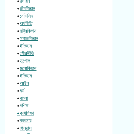
•
রসায়ন
•
জীববিজ্ঞান
•
মেডিসিন
•
অর্থনীতি
•
রাষ্ট্রবিজ্ঞান
•
সমাজবিজ্ঞান
•
ইতিহাস
•
পৌরনীতি
•
ভূগোল
•
মনোবিজ্ঞান
•
ইতিহাস
•
আইন
•
ধর্ম
•
বাংলা
•
গণিত
•কৃষিশিক্ষা
•
ব্যবসায়
•
ফিন্যান্স