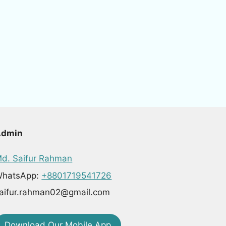
Admin
d. Saifur Rahman
hatsApp:
+8801719541726
aifur.rahman02@gmail.com
Download Our Mobile App