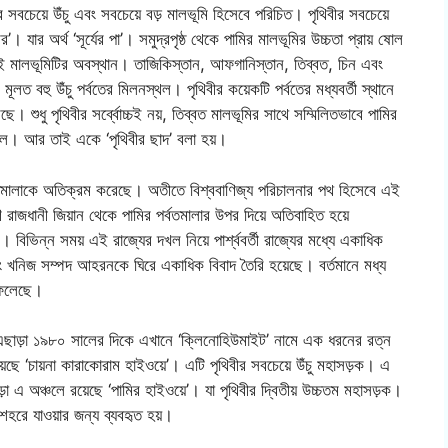
 সবচেয়ে উঁচু এবং সবচেয়ে বড় মালভূমি হিসেবে পরিচিত। পৃথিবীর সবচেয়ে
। যার অর্থ ‘সূর্যের পা’। সমুদ্রপৃষ্ঠ থেকে পামির মালভূমির উচ্চতা প্রায় ষোল
ে এই মালভূমিটির অবস্থান। তাজিকিস্তান, আফগানিস্তান, তিব্বত, চিন এবং
ূলত বহু উঁচু পর্বতের মিলনস্থল। পৃথিবীর কয়েকটি পর্বতের মধ্যবর্তী স্থানে
েছে। শুধু পৃথিবীর সর্ব্বোচ্চই নয়, তিব্বত মালভূমির সাথে সম্মিলিতভাবে পামির
অঞ্চল। আর তাই একে ‘পৃথিবীর ছাদ’ বলা হয়।
র্বতমালাকে অতিক্রম করেছে। অতীতে বিশ্ববাণিজ্য পরিচালনার পথ হিসেবে এই
 রাজধানী জিয়ান থেকে পামির পর্বতমালার উপর দিয়ে অতিবাহিত হয়ে
বিভিন্ন সময় এই রাজ্যের দখল নিয়ে পার্শ্ববর্তী রাজ্যের মধ্যে একাধিক
বং খনিজ সম্পদ আহরনকে ঘিরে একাধিক বিবাদ তৈরি হয়েছে। বর্তমানে মধ্য
 ফেলেছে।
ে। এছাড়া ১৯৮০ সালের দিকে এখানে ‘ক্লিনোহিউমাইট’ নামে এক ধরনের রত্ন
য়েছে ‘চায়না কারাকোরাম হাইওয়ে’। এটি পৃথিবীর সবচেয়ে উঁচু মহাসড়ক। এ
়া এ অঞ্চলে রয়েছে ‘পামির হাইওয়ে’। যা পৃথিবীর দ্বিতীয় উচ্চতম মহাসড়ক।
শহরে যাওয়ার জন্য ব্যবহৃত হয়।