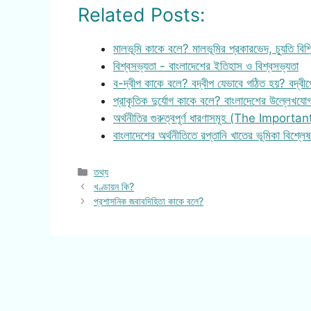
Related Posts:
মালভূমি কাকে বলে? মালভূমির প্রকারভেদ, চ্যুতি বিশি
বিশ্বসভ্যতা - বাংলাদেশের ইতিহাস ও বিশ্বসভ্যতা
ব-দ্বীপ কাকে বলে? বদ্বীপ যেভাবে গঠিত হয়? বদ্বী
প্রাকৃতিক দুর্যোগ কাকে বলে? বাংলাদেশের উল্লেখযো
অর্থনীতির গুরুত্বপূর্ণ ধারণাসমূহ (The Importa
বাংলাদেশের অর্থনীতিতে রপ্তানি খাতের ভূমিকা বিশ্ল
Categories
তথ্য
খণ্ডায়ন কি?
প্রশাসনিক জবাবদিহিতা কাকে বলে?