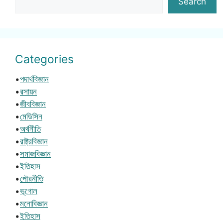
Search
Categories
•
পদার্থবিজ্ঞান
•
রসায়ন
•
জীববিজ্ঞান
•
মেডিসিন
•
অর্থনীতি
•
রাষ্ট্রবিজ্ঞান
•
সমাজবিজ্ঞান
•
ইতিহাস
•
পৌরনীতি
•
ভূগোল
•
মনোবিজ্ঞান
•
ইতিহাস