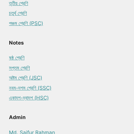
তৃতীয় শ্রেণি
চতুর্থ শ্রেণি
পঞ্চম শ্রেণি (PSC)
Notes
ষষ্ঠ শ্রেণি
সপ্তম শ্রেণি
অষ্টম শ্রেণি (JSC)
নবম-দশম শ্রেণি (SSC)
একাদশ-দ্বাদশ (HSC)
Admin
Md. Saifur Rahman