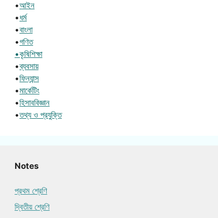
•
আইন
•
ধর্ম
•
বাংলা
•
গণিত
•কৃষিশিক্ষা
•
ব্যবসায়
•
ফিন্যান্স
•
মার্কেটিং
•
হিসাববিজ্ঞান
•
তথ্য ও প্রযুক্তি
Notes
প্রথম শ্রেণি
দ্বিতীয় শ্রেণি