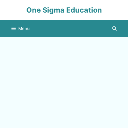
Skip
One Sigma Education
to
content
Menu