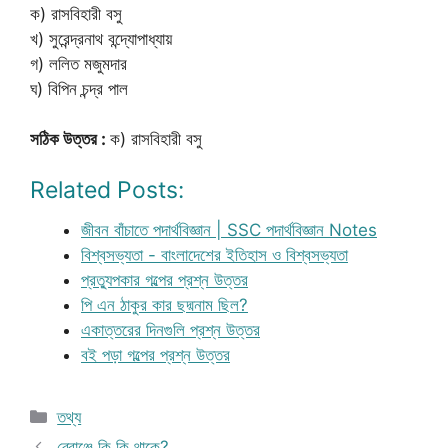
ক) রাসবিহারী বসু
খ) সুরেন্দ্রনাথ বন্দ্যোপাধ্যায়
গ) ললিত মজুমদার
ঘ) বিপিন চন্দ্র পাল
সঠিক উত্তর :
ক) রাসবিহারী বসু
Related Posts:
জীবন বাঁচাতে পদার্থবিজ্ঞান | SSC পদার্থবিজ্ঞান Notes
বিশ্বসভ্যতা - বাংলাদেশের ইতিহাস ও বিশ্বসভ্যতা
প্রত্যুপকার গল্পের প্রশ্ন উত্তর
পি এন ঠাকুর কার ছদ্মনাম ছিল?
একাত্তরের দিনগুলি প্রশ্ন উত্তর
বই পড়া গল্পের প্রশ্ন উত্তর
Categories
তথ্য
ব্রোঞ্জে কি কি থাকে?