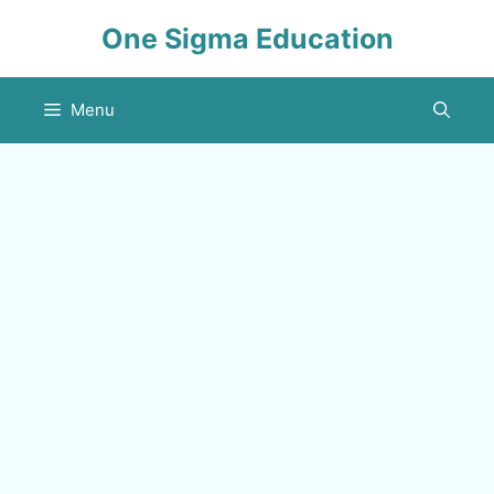
Skip
One Sigma Education
to
content
Menu