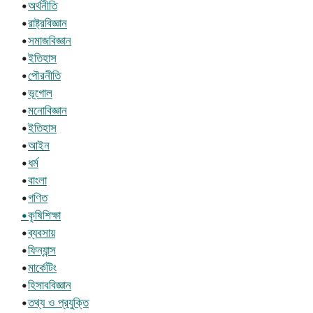
•
অর্থনীতি
•
রাষ্ট্রবিজ্ঞান
•
সমাজবিজ্ঞান
•
ইতিহাস
•
পৌরনীতি
•
ভূগোল
•
মনোবিজ্ঞান
•
ইতিহাস
•
আইন
•
ধর্ম
•
বাংলা
•
গণিত
•কৃষিশিক্ষা
•
ব্যবসায়
•
ফিন্যান্স
•
মার্কেটিং
•
হিসাববিজ্ঞান
•
তথ্য ও প্রযুক্তি