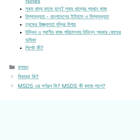
Notes
সুষম খাদ্য কাকে বলে? সুষম খাদ্যের প্রধান কাজ
বিশ্বসভ্যতা - বাংলাদেশের ইতিহাস ও বিশ্বসভ্যতা
ত্বকের উজ্জ্বলতা বৃদ্ধির উপায়
উদ্ভিদ ও প্রাণীর কাজ পরিচালনায় বিভিন্ন প্রকার কোষের
ভূমিকা
পিপেট কী?
Categories
রসায়ন
বিকারক কি?
MSDS এর পূর্ণরূপ কি? MSDS কী কাজে লাগে?