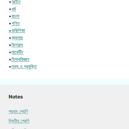
•
আইন
•
ধর্ম
•
বাংলা
•
গণিত
•কৃষিশিক্ষা
•
ব্যবসায়
•
ফিন্যান্স
•
মার্কেটিং
•
হিসাববিজ্ঞান
•
তথ্য ও প্রযুক্তি
Notes
প্রথম শ্রেণি
দ্বিতীয় শ্রেণি