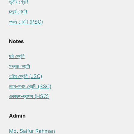
তৃতীয় শ্রেণি
চতুর্থ শ্রেণি
পঞ্চম শ্রেণি (PSC)
Notes
ষষ্ঠ শ্রেণি
সপ্তম শ্রেণি
অষ্টম শ্রেণি (JSC)
নবম-দশম শ্রেণি (SSC)
একাদশ-দ্বাদশ (HSC)
Admin
Md. Saifur Rahman