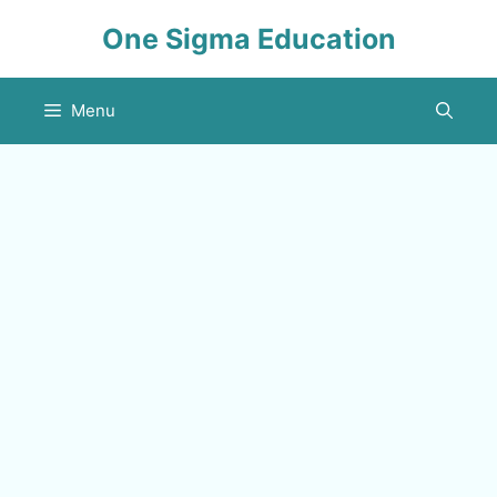
Skip
One Sigma Education
to
content
Menu