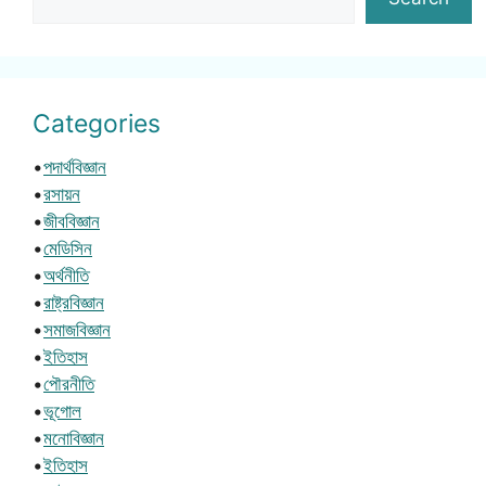
Categories
•
পদার্থবিজ্ঞান
•
রসায়ন
•
জীববিজ্ঞান
•
মেডিসিন
•
অর্থনীতি
•
রাষ্ট্রবিজ্ঞান
•
সমাজবিজ্ঞান
•
ইতিহাস
•
পৌরনীতি
•
ভূগোল
•
মনোবিজ্ঞান
•
ইতিহাস