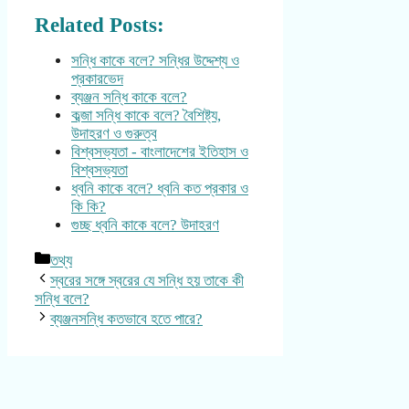
Related Posts:
সন্ধি কাকে বলে? সন্ধির উদ্দেশ্য ও
প্রকারভেদ
ব্যঞ্জন সন্ধি কাকে বলে?
কব্জা সন্ধি কাকে বলে? বৈশিষ্ট্য,
উদাহরণ ও গুরুত্ব
বিশ্বসভ্যতা - বাংলাদেশের ইতিহাস ও
বিশ্বসভ্যতা
ধ্বনি কাকে বলে? ধ্বনি কত প্রকার ও
কি কি?
গুচ্ছ ধ্বনি কাকে বলে? উদাহরণ
Categories
তথ্য
স্বরের সঙ্গে স্বরের যে সন্ধি হয় তাকে কী
সন্ধি বলে?
ব্যঞ্জনসন্ধি কতভাবে হতে পারে?