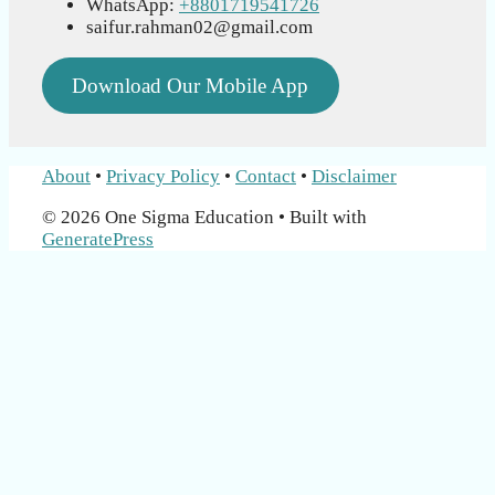
WhatsApp:
+8801719541726
saifur.rahman02@gmail.com
Download Our Mobile App
About
•
Privacy Policy
•
Contact
•
Disclaimer
© 2026 One Sigma Education
• Built with
GeneratePress