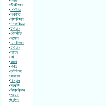
•
রসায়ন
•
জীববিজ্ঞান
•
মেডিসিন
•
অর্থনীতি
•
রাষ্ট্রবিজ্ঞান
•
সমাজবিজ্ঞান
•
ইতিহাস
•
পৌরনীতি
•
ভূগোল
•
মনোবিজ্ঞান
•
ইতিহাস
•
আইন
•
ধর্ম
•
বাংলা
•
গণিত
•কৃষিশিক্ষা
•
ব্যবসায়
•
ফিন্যান্স
•
মার্কেটিং
•
হিসাববিজ্ঞান
•
তথ্য ও
প্রযুক্তি