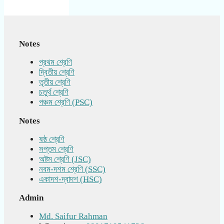
Notes
প্রথম শ্রেণি
দ্বিতীয় শ্রেণি
তৃতীয় শ্রেণি
চতুর্থ শ্রেণি
পঞ্চম শ্রেণি (PSC)
Notes
ষষ্ঠ শ্রেণি
সপ্তম শ্রেণি
অষ্টম শ্রেণি (JSC)
নবম-দশম শ্রেণি (SSC)
একাদশ-দ্বাদশ (HSC)
Admin
Md. Saifur Rahman