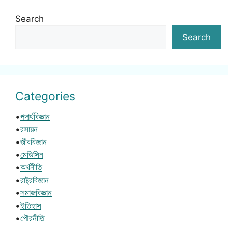
Search
Search
Categories
•
পদার্থবিজ্ঞান
•
রসায়ন
•
জীববিজ্ঞান
•
মেডিসিন
•
অর্থনীতি
•
রাষ্ট্রবিজ্ঞান
•
সমাজবিজ্ঞান
•
ইতিহাস
•
পৌরনীতি