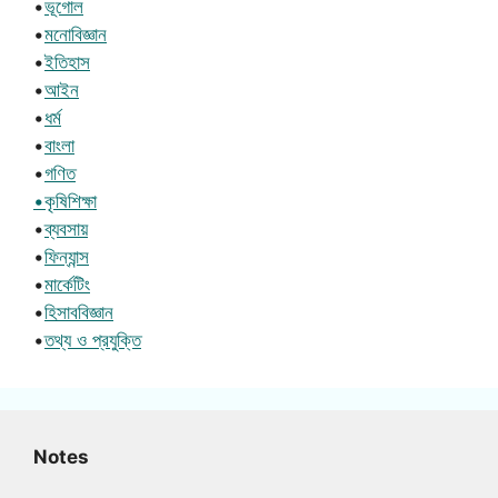
•
ভূগোল
•
মনোবিজ্ঞান
•
ইতিহাস
•
আইন
•
ধর্ম
•
বাংলা
•
গণিত
•কৃষিশিক্ষা
•
ব্যবসায়
•
ফিন্যান্স
•
মার্কেটিং
•
হিসাববিজ্ঞান
•
তথ্য ও প্রযুক্তি
Notes