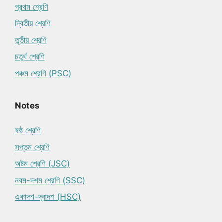
প্রথম শ্রেণি
দ্বিতীয় শ্রেণি
তৃতীয় শ্রেণি
চতুর্থ শ্রেণি
পঞ্চম শ্রেণি (PSC)
Notes
ষষ্ঠ শ্রেণি
সপ্তম শ্রেণি
অষ্টম শ্রেণি (JSC)
নবম-দশম শ্রেণি (SSC)
একাদশ-দ্বাদশ (HSC)