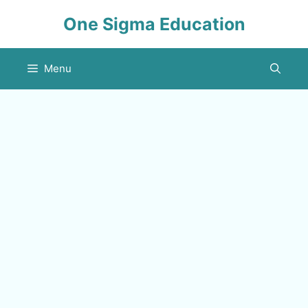
Skip
One Sigma Education
to
content
Menu